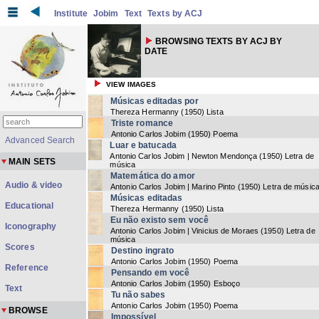
Institute
Jobim
Text
Texts by ACJ
BROWSING TEXTS BY ACJ BY
DATE
VIEW IMAGES
Músicas editadas por
Thereza Hermanny
(
1950
) Lista
Triste romance
Antonio Carlos Jobim
(
1950
) Poema
Advanced Search
Luar e batucada
Antonio Carlos Jobim | Newton Mendonça
(
1950
) Letra de
MAIN SETS
música
Matemática do amor
Audio & video
Antonio Carlos Jobim | Marino Pinto
(
1950
) Letra de músic
Músicas editadas
Educational
Thereza Hermanny
(
1950
) Lista
Eu não existo sem você
Iconography
Antonio Carlos Jobim | Vinicius de Moraes
(
1950
) Letra de
música
Scores
Destino ingrato
Antonio Carlos Jobim
(
1950
) Poema
Reference
Pensando em você
Antonio Carlos Jobim
(
1950
) Esboço
Text
Tu não sabes
Antonio Carlos Jobim
(
1950
) Poema
BROWSE
Impossível