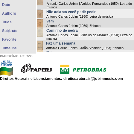
Antonio Carlos Jobim | Alcides Fernandes
(
1950
) Letra de
Date
música
Não adianta você pedir pedir
Authors
Antonio Carlos Jobim
(
1950
) Letra de música
Vem
Titles
Antonio Carlos Jobim
(
1950
) Esboço
Caminho de pedra
Subjects
Antonio Carlos Jobim | Vinicius de Moraes
(
1950
) Letra de
música
Favorite
Faz uma semana
Timeline
Antonio Carlos Jobim | João Stockler
(
1953
) Esboço
Brigas
PATROCÍNIO ACERVO
Antonio Carlos Jobim | Newton Mendonça
(
1953
) Letra de
música
Rio de Janeiro
Antonio Carlos Jobim | Billy Blanco
(
1954
) Letra de música
Samba do morro
Direitos Autorais e Licenciamentos: direitosautorais@jobimmusic.com
Billy Blanco
(
1954
) Letra de música
A chuva caiu
Antonio Carlos Jobim
(
1955
) Letra de música
Dentro de uma noite enluarada
Antonio Carlos Jobim
(
1957
) Letra de música
Canção do amor demais
Antonio Carlos Jobim | Vinicius de Moraes
(
1957
) Letra de
música
Frevo de Orfeu
Antonio Carlos Jobim
(
1957
) Esboço
Cai a tarde
Antonio Carlos Jobim
(
1957
) Letra de música