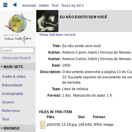
Institute
Jobim
Text
Texts by ACJ
EU NÃO EXISTO SEM VOCÊ
Show full item record
Title:
Eu não existo sem você
Author:
Antonio Carlos Jobim | Vinicius de Moraes
Advanced Search
Author:
Antonio Carlos Jobim | Vinicius de Moraes
Date:
1950
MAIN SETS
Description:
O documento preenche a página 13 do C
Audio & video
23. Na parte superior do documento há u
de melodia.
Educational
Type:
Letra de música
Iconography
Format:
1 doc. Manuscrito do autor. 1 fl.
Scores
Reference
FILES IN THIS ITEM
Files
Size
Format
Text
pi01056 13-18.jpg
199.6Kb
JPEG image
BROWSE