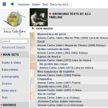
Institute
Jobim
Text
Texts by ACJ
BROWSING TEXTS BY ACJ
TIMELINE
VIEW IMAGES
Matemática do amor
Antonio Carlos Jobim | Marino Pinto
(
1958
) Letra de músic
Dindi
Antonio Carlos Jobim | Aloysio de Oliveira
(
1959
) Esboço
Advanced Search
Venho cansado de tudo
Antonio Carlos Jobim
(
1961-1962
) Esboço
MAIN SETS
Águas de março
Antonio Carlos Jobim
(
1972
) Letra de música
Audio & video
No jardim das rosas
Antonio Carlos Jobim
(
1973
) Letra de música
Educational
Meu taquaruçu de espinho
Antonio Carlos Jobim
(
1983
) Poema
Iconography
Chapadão
Antonio Carlos Jobim
(
1987
) Poema
Scores
Quando nasci em 1927...
Antonio Carlos Jobim
(
1987
) Crônica
Reference
Vou te contar
Text
Antonio Carlos Jobim
(
s.d.
) Esboço
Antonio Carlos Jobim interview
BROWSE
Antonio Carlos Jobim
(
s.d.
) Entrevista