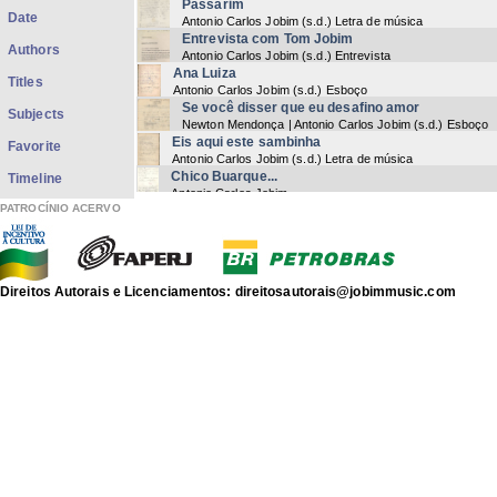
Passarim
Date
Antonio Carlos Jobim
(
s.d.
) Letra de música
Entrevista com Tom Jobim
Authors
Antonio Carlos Jobim
(
s.d.
) Entrevista
Ana Luiza
Titles
Antonio Carlos Jobim
(
s.d.
) Esboço
Se você disser que eu desafino amor
Subjects
Newton Mendonça | Antonio Carlos Jobim
(
s.d.
) Esboço
Eis aqui este sambinha
Favorite
Antonio Carlos Jobim
(
s.d.
) Letra de música
Chico Buarque...
Timeline
Antonio Carlos Jobim
PATROCÍNIO ACERVO
O Rio de Janeiro é um lugar encantado...
Antonio Carlos Jobim
Meu querido Jardim Botânico...
Antonio Carlos Jobim
Meu querido Jardim Botânico...
Direitos Autorais e Licenciamentos: direitosautorais@jobimmusic.com
Antonio Carlos Jobim
Meu Vinicius de Moraes...
Antonio Carlos Jobim
I’m a carioca...
Antonio Carlos Jobim
Now showing items 1-21 of 21