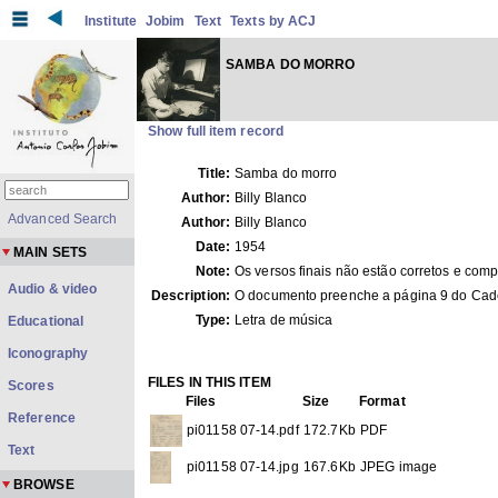
Institute
Jobim
Text
Texts by ACJ
SAMBA DO MORRO
Show full item record
Title:
Samba do morro
Author:
Billy Blanco
Advanced Search
Author:
Billy Blanco
Date:
1954
MAIN SETS
Note:
Os versos finais não estão corretos e comp
Audio & video
Description:
O documento preenche a página 9 do Cad
Type:
Letra de música
Educational
Iconography
FILES IN THIS ITEM
Scores
Files
Size
Format
Reference
pi01158 07-14.pdf
172.7Kb
PDF
Text
pi01158 07-14.jpg
167.6Kb
JPEG image
BROWSE