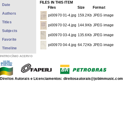
FILES IN THIS ITEM
Date
Files
Size
Format
Authors
pi00970 01-4.jpg
159.2Kb
JPEG image
Titles
pi00970 02-4.jpg
144.9Kb
JPEG image
Subjects
pi00970 03-4.jpg
135.6Kb
JPEG image
Favorite
pi00970 04-4.jpg
64.72Kb
JPEG image
Timeline
PATROCÍNIO ACERVO
THIS ITEM APPEARS IN THE FOLLOWING COLLECTIO
Texts by ACJ
[408]
Diversos gêneros literários produzidos por ACJ
Show full item record
Direitos Autorais e Licenciamentos: direitosautorais@jobimmusic.com