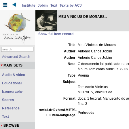
Institute
Jobim
Text
Texts by ACJ
MEU VINICIUS DE MORAES...
Show full item record
Title:
Meu Vinicius de Moraes...
Author:
Antonio Carlos Jobim
Advanced Search
Author:
Antonio Carlos Jobim
Note:
O documento foi publicado na 
MAIN SETS
álbum Tom canta Vinicius. 8/12
Audio & video
Type:
Poema
Subject:
Educational
Tom canta Vinicius
Iconography
MORAES, Vinicius de
Format:
docs: 1 tecgraf: Manuscrito do a
Scores
flhs: 2
Reference
xmlui.dri2xhtml.METS-
Português
1.0.item-language:
Text
BROWSE