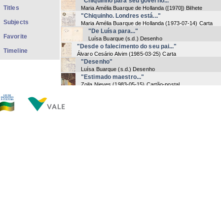
"Chiquinho para seu governo..."
Titles
Maria Amélia Buarque de Hollanda
(
[1970]
) Bilhete
"Chiquinho. Londres está..."
Subjects
Maria Amélia Buarque de Hollanda
(
1973-07-14
) Carta
"De Luísa para..."
Favorite
Luísa Buarque
(
s.d.
) Desenho
"Desde o falecimento do seu pai..."
Timeline
Álvaro Cesário Alvim
(
1985-03-25
) Carta
"Desenho"
Luísa Buarque
(
s.d.
) Desenho
"Estimado maestro..."
Zoila Nieves
(
1983-05-15
) Cartão-postal
"Eu sei que..."
Luísa Buarque
(
s.d.
) Cartão
"Flores e beijos para..."
João Eulálio Cesário Alvim | Beatriz de Vicenzi
(
s.d.
) Ca
"Francisco/Agora, só português vernáculo..."
Maria Amélia Buarque de Hollanda
(
s.d.
) Bilhete
"Happy Aniversary"
Sílvia Buarque
(
1989-06-19
) Carta
"Helena, Papai..."
Helena Buarque
(
s.d.
) Desenho