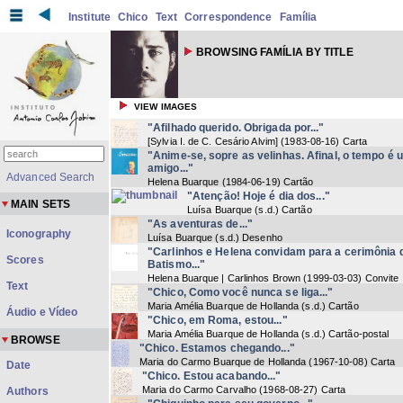
Institute
Chico
Text
Correspondence
Família
BROWSING FAMÍLIA BY TITLE
VIEW IMAGES
"Afilhado querido. Obrigada por..."
[Sylvia I. de C. Cesário Alvim]
(
1983-08-16
) Carta
"Anime-se, sopre as velinhas. Afinal, o tempo é 
amigo..."
Advanced Search
Helena Buarque
(
1984-06-19
) Cartão
"Atenção! Hoje é dia dos..."
MAIN SETS
Luísa Buarque
(
s.d.
) Cartão
"As aventuras de..."
Iconography
Luísa Buarque
(
s.d.
) Desenho
"Carlinhos e Helena convidam para a cerimônia 
Scores
Batismo..."
Helena Buarque | Carlinhos Brown
(
1999-03-03
) Convite
Text
"Chico, Como você nunca se liga..."
Maria Amélia Buarque de Hollanda
(
s.d.
) Cartão
Áudio e Vídeo
"Chico, em Roma, estou..."
Maria Amélia Buarque de Hollanda
(
s.d.
) Cartão-postal
BROWSE
"Chico. Estamos chegando..."
Maria do Carmo Buarque de Hollanda
(
1967-10-08
) Carta
Date
"Chico. Estou acabando..."
Maria do Carmo Carvalho
(
1968-08-27
) Carta
Authors