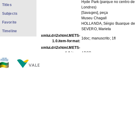
Hyde Park (parque no centro de
Titles
Londres)
[Savages], peça
Subjects
Museu Chagall
Favorite
HOLLANDA, Sérgio Buarque de
SEVERO, Marieta
Timeline
xmlui.dri2xhtml.METS-
1doc; manuscrito; 1fl
1.0.item-format:
xmlui.dri2xhtml.METS-
1.0.item-
APCB
description_origin:
FILES IN THIS ITEM
Files
Size
Format
COp_H022.pdf
606.9Kb
PDF
COp_H022 1-2.jpg
286.4Kb
JPEG image
COp_H022 2-2.jpg
300.8Kb
JPEG image
THIS ITEM APPEARS IN THE FOLLOWING COLLECTIO
Família
[36]
Show full item record