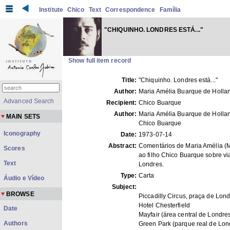
Institute
Chico
Text
Correspondence
Família
"CHIQUINHO. LONDRES ESTÁ..."
Show full item record
Title:
"Chiquinho. Londres está..."
Author:
Maria Amélia Buarque de Holla
Advanced Search
Recipient:
Chico Buarque
Author:
Maria Amélia Buarque de Hollan
MAIN SETS
Chico Buarque
Iconography
Date:
1973-07-14
Abstract:
Comentários de Maria Amélia (
Scores
ao filho Chico Buarque sobre v
Text
Londres.
Type:
Carta
Áudio e Vídeo
Subject:
BROWSE
Piccadilly Circus, praça de Lon
Hotel Chesterfield
Date
Mayfair (área central de Londre
Authors
Green Park (parque real de Lon