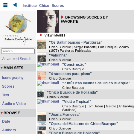
Institute
Chico
Scores
BROWSING SCORES BY
FAVORITE
VIEW IMAGES
"Os Saltimbancos - Partituras"
Chico Buarque | Sergio Bardotti | Luis Enrique Bacalov
(
1977
) Partituras Publicadas
"Valsinha"
Advanced Search
Chico Buarque
"Construção"
MAIN SETS
Chico Buarque
"4 sucessos para piano"
Iconography
Chico Buarque
"7 músicas inéditas de Chico Buarque"
Scores
Chico Buarque
"Chico Buarque de Hollanda"
Text
Chico Buarque
"Violão Tropical"
Áudio e Vídeo
Chico Buarque | Tom Jobim | Garoto (Aníbal Au
Sardinha)
BROWSE
"Joana Francesa"
Chico Buarque
Date
"Opera del Maleante de Chico Buarque"
Chico Buarque
Authors
"Chico Buarque de Hollanda"