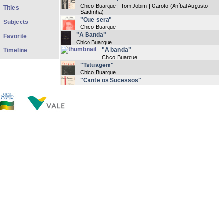
Chico Buarque | Tom Jobim | Garoto (Aníbal Augusto
Titles
Sardinha)
"Que sera"
Subjects
Chico Buarque
"A Banda"
Favorite
Chico Buarque
"A banda"
Timeline
Chico Buarque
"Tatuagem"
Chico Buarque
"Cante os Sucessos"
Chico Buarque
"Vai trabalhar vagabundo"
Chico Buarque
(
1976
) Letra Manuscrita
"Com açucar, com afeto"
Chico Buarque
"Fado Tropical"
Chico Buarque
"Dois sucessos para piano e violão"
Chico Buarque
"Piano-violão"
Chico Buarque
Now showing items 1-20 of 148