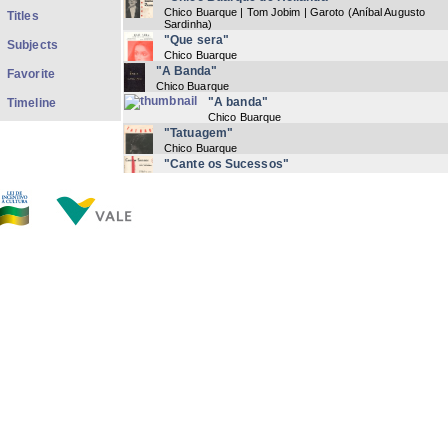
Chico Buarque | Tom Jobim | Garoto (Aníbal Augusto
Titles
Sardinha)
"Que sera"
Subjects
Chico Buarque
"A Banda"
Favorite
Chico Buarque
"A banda"
Timeline
Chico Buarque
"Tatuagem"
Chico Buarque
"Cante os Sucessos"
Chico Buarque
"Vai trabalhar vagabundo"
Chico Buarque
(
1976
) Letra Manuscrita
"Com açucar, com afeto"
Chico Buarque
"Fado Tropical"
Chico Buarque
"Dois sucessos para piano e violão"
Chico Buarque
"Piano-violão"
Chico Buarque
Now showing items 1-20 of 148