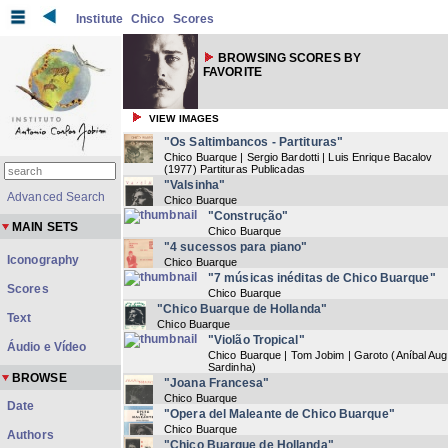
Institute
Chico
Scores
BROWSING SCORES BY
FAVORITE
VIEW IMAGES
"Os Saltimbancos - Partituras"
Chico Buarque | Sergio Bardotti | Luis Enrique Bacalov
(
1977
) Partituras Publicadas
"Valsinha"
Advanced Search
Chico Buarque
"Construção"
MAIN SETS
Chico Buarque
"4 sucessos para piano"
Iconography
Chico Buarque
"7 músicas inéditas de Chico Buarque"
Scores
Chico Buarque
"Chico Buarque de Hollanda"
Text
Chico Buarque
"Violão Tropical"
Áudio e Vídeo
Chico Buarque | Tom Jobim | Garoto (Aníbal Au
Sardinha)
BROWSE
"Joana Francesa"
Chico Buarque
Date
"Opera del Maleante de Chico Buarque"
Chico Buarque
Authors
"Chico Buarque de Hollanda"