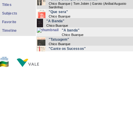
Chico Buarque | Tom Jobim | Garoto (Aníbal Augusto
Titles
Sardinha)
"Que sera"
Subjects
Chico Buarque
"A Banda"
Favorite
Chico Buarque
"A banda"
Timeline
Chico Buarque
"Tatuagem"
Chico Buarque
"Cante os Sucessos"
Chico Buarque
"Vai trabalhar vagabundo"
Chico Buarque
(
1976
) Letra Manuscrita
"Com açucar, com afeto"
Chico Buarque
"Fado Tropical"
Chico Buarque
"Dois sucessos para piano e violão"
Chico Buarque
"Piano-violão"
Chico Buarque
Now showing items 1-20 of 148