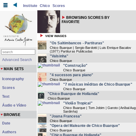
Institute
Chico
Scores
BROWSING SCORES BY
FAVORITE
VIEW IMAGES
"Os Saltimbancos - Partituras"
Chico Buarque | Sergio Bardotti | Luis Enrique Bacalov
(
1977
) Partituras Publicadas
"Valsinha"
Advanced Search
Chico Buarque
"Construção"
MAIN SETS
Chico Buarque
"4 sucessos para piano"
Iconography
Chico Buarque
"7 músicas inéditas de Chico Buarque"
Scores
Chico Buarque
"Chico Buarque de Hollanda"
Text
Chico Buarque
"Violão Tropical"
Áudio e Vídeo
Chico Buarque | Tom Jobim | Garoto (Aníbal Au
Sardinha)
BROWSE
"Joana Francesa"
Chico Buarque
Date
"Opera del Maleante de Chico Buarque"
Chico Buarque
Authors
"Chico Buarque de Hollanda"