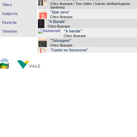
Chico Buarque | Tom Jobim | Garoto (Aníbal Augusto
Titles
Sardinha)
"Que sera"
Subjects
Chico Buarque
"A Banda"
Favorite
Chico Buarque
"A banda"
Timeline
Chico Buarque
"Tatuagem"
Chico Buarque
"Cante os Sucessos"
Chico Buarque
"Vai trabalhar vagabundo"
Chico Buarque
(
1976
) Letra Manuscrita
"Com açucar, com afeto"
Chico Buarque
"Fado Tropical"
Chico Buarque
"Dois sucessos para piano e violão"
Chico Buarque
"Piano-violão"
Chico Buarque
Now showing items 1-20 of 148