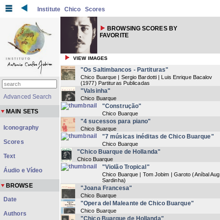
Institute
Chico
Scores
BROWSING SCORES BY
FAVORITE
VIEW IMAGES
"Os Saltimbancos - Partituras"
Chico Buarque | Sergio Bardotti | Luis Enrique Bacalov
(
1977
) Partituras Publicadas
"Valsinha"
Advanced Search
Chico Buarque
"Construção"
MAIN SETS
Chico Buarque
"4 sucessos para piano"
Iconography
Chico Buarque
"7 músicas inéditas de Chico Buarque"
Scores
Chico Buarque
"Chico Buarque de Hollanda"
Text
Chico Buarque
"Violão Tropical"
Áudio e Vídeo
Chico Buarque | Tom Jobim | Garoto (Aníbal Au
Sardinha)
BROWSE
"Joana Francesa"
Chico Buarque
Date
"Opera del Maleante de Chico Buarque"
Chico Buarque
Authors
"Chico Buarque de Hollanda"