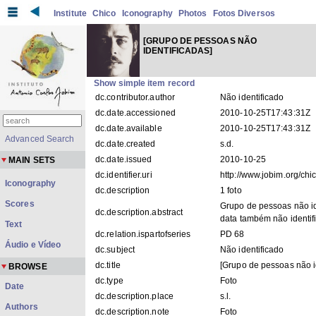
Institute
Chico
Iconography
Photos
Fotos Diversos
[GRUPO DE PESSOAS NÃO
IDENTIFICADAS]
Show simple item record
dc.contributor.author
Não identificado
dc.date.accessioned
2010-10-25T17:43:31Z
dc.date.available
2010-10-25T17:43:31Z
Advanced Search
dc.date.created
s.d.
dc.date.issued
2010-10-25
MAIN SETS
dc.identifier.uri
http://www.jobim.org/ch
Iconography
dc.description
1 foto
Scores
Grupo de pessoas não id
dc.description.abstract
data também não identif
Text
dc.relation.ispartofseries
PD 68
Áudio e Vídeo
dc.subject
Não identificado
dc.title
[Grupo de pessoas não i
BROWSE
dc.type
Foto
Date
dc.description.place
s.l.
Authors
dc.description.note
Foto