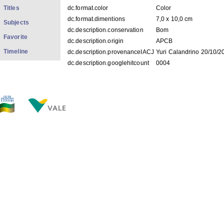
Titles
dc.format.color
Color
dc.format.dimentions
7,0 x 10,0 cm
Subjects
dc.description.conservation
Bom
Favorite
dc.description.origin
APCB
Timeline
dc.description.provenanceIACJ
Yuri Calandrino 20/10/2
dc.description.googlehitcount
0004
FILES IN THIS ITEM
Files
Size
Format
PD68f001.jpg
60.75Kb
JPEG image
THIS ITEM APPEARS IN THE FOLLOWING COLLECTIO
Fotos Diversos
[101]
Show simple item record