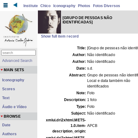
Institute
Chico
Iconography
Photos
Fotos Diversos
[GRUPO DE PESSOAS NÃO
IDENTIFICADAS]
Show full item record
Title:
[Grupo de pessoas não identi
Author:
Não identificado
Advanced Search
Author:
Não identificado
Date:
s.d.
MAIN SETS
Abstract:
Grupo de pessoas não identif
Iconography
Local e data também não
identificados
Scores
Note:
Foto
Text
Description:
1 foto
Type:
Foto
Áudio e Vídeo
Subject:
Não identificado
BROWSE
xmlui.dri2xhtml.METS-
Date
1.0.item-
APCB
description_origin:
Authors