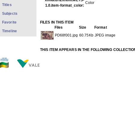
xmlui.dri2xhtml.METS-
Color
Titles
1.0.item-format_color:
Subjects
Favorite
FILES IN THIS ITEM
Files
Size
Format
Timeline
PD68f001.jpg
60.75Kb
JPEG image
THIS ITEM APPEARS IN THE FOLLOWING COLLECTIO
Fotos Diversos
[101]
Show full item record