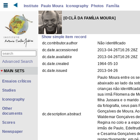
Institute
Paulo Moura
Iconography
Photos
Família
[O CLÃ DA FAMÍLIA MOURA]
Show simple item record
dc.contributor.author
Não identificado
dc.date.accessioned
2013-04-26T16:26:28Z
dc.date.available
2013-04-26T16:26:28Z
Advanced Search
dc.date.created
1964-05-10
dc.date.issued
2013-04-26
MAIN SETS
Paulo Moura entre os seu
Ensaios críticos
abaixado ao lado da sob
crianças não identificada
Studies
sua irmã Filomena de M
Iconography
filha Jussara e o marido
da fotografia, seus pai
Other
Gonçalves de Moura. Ao 
documents
dc.description.abstract
Waldemar Gonçalves de 
Scores
Regina no colo e a espo
irmãs de Paulo, Edeltru
Newspaper
e Cesarina Gonçalves de
respectivamente: em pé 