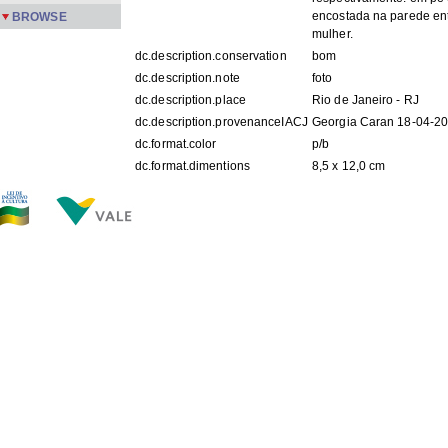
encostada na parede e
BROWSE
mulher.
dc.description.conservation
bom
dc.description.note
foto
dc.description.place
Rio de Janeiro - RJ
dc.description.provenanceIACJ
Georgia Caran 18-04-2
dc.format.color
p/b
dc.format.dimentions
8,5 x 12,0 cm
dc.identifier.uri
http://www.jobim.org/pa
dc.relation.ispartofseries
PMPFa-26
dc.subject
MOURA, Paulo
dc.subject
MOURA, Pedro Gonçalv
dc.subject
MOURA, Cesarina Cândi
dc.subject
Tude (Edeltrudes Passo
dc.subject
Nena (Filomena de Mou
dc.subject
Márcia
dc.subject
MOURA, Waldemar Gonç
dc.subject
Jussara
dc.subject
SALGADO, José
dc.subject
Regina