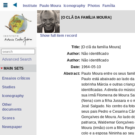
Institute
Paulo Moura
Iconography
Photos
Família
[O CLÃ DA FAMÍLIA MOURA]
Show full item record
Title:
[O clã da família Moura]
Author:
Não identificado
Advanced Search
Author:
Não identificado
Date:
1964-05-10
MAIN SETS
Abstract:
Paulo Moura entre os seus famil
Ensaios críticos
Paulo está abaixado ao lado da
sobrinha Márcia e outras crianç
Studies
identificadas. A direita do músic
sua irmã Filomena de Moura Sa
Iconography
(Nena) com a filha Jussara e o 
Other
José Salgado. No centro da foto
documents
seus pais Pedro e Cesarina Câ
Gonçalves de Moura. Ao lado d
Scores
patriarca, Waldemar Gonçalves
Newspaper
Moura (irmão) com a filha Regi
colo e a esposa Nininha ao seu 