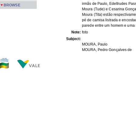
irmãs de Paulo, Edeltrudes Pas
BROWSE
Moura (Tude) e Cesarina Gonça
Moura (Tita) estão respectivam
pé de camisa listrada e encosta
parede entre um homem e uma 
Note:
foto
Subject:
MOURA, Paulo
MOURA, Pedro Gonçalves de
MOURA, Cesarina Cândida Gon
de
Tude (Edeltrudes Passos de Mo
Nena (Filomena de Moura Salg
Márcia
MOURA, Waldemar Gonçalves 
Jussara
SALGADO, José
Regina
Nininha
Tita (Cesarina Gonçalves de Mo
xmlui.dri2xhtml.METS-
1.0.item-
APPM
description_origin:
xmlui.dri2xhtml.METS-