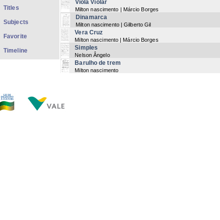
Viola Violar
Titles
Milton nascimento | Márcio Borges
Dinamarca
Subjects
Milton nascimento | Gilberto Gil
Vera Cruz
Favorite
Milton nascimento | Márcio Borges
Simples
Timeline
Nelson Ângelo
Barulho de trem
Milton nascimento
Now showing items 1-15 of 15