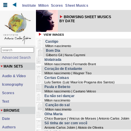
Institute
Milton
Scores
Sheet Musics
BROWSING SHEET MUSICS
BY DATE
VIEW IMAGES
Castigo
Milton nascimento
Bom Dia
Gilberto Gil | Nana Caymmi
Advanced Search
Idolatrada
Milton nascimento | Fernando Brant
MAIN SETS
Coração de Estudante
Milton nascimento | Wagner Tiso
Audio & Vídeo
Certas Coisas
Lulu Santos (Luiz Maurício Pragana dos Santos)
Iconography
Paula e Bebeto
Milton nascimento | Caetano Veloso
Scores
Eu não sei dançar
Milton nascimento
Text
Canção do sal
Milton nascimento
BROWSE
Olha Maria
Date
Chico Buarque | Vinicius de Moraes | Antonio Carlos Jobim
Só tinha de ser com você
Authors
Antonio Carlos Jobim | Aloisio de Oliveira