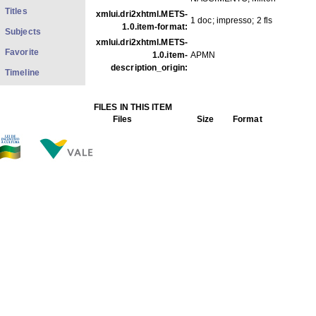
Titles
xmlui.dri2xhtml.METS-
1 doc; impresso; 2 fls
1.0.item-format:
Subjects
xmlui.dri2xhtml.METS-
Favorite
1.0.item-
APMN
description_origin:
Timeline
FILES IN THIS ITEM
Files
Size
Format
Bomdia base 1-4.jpg
336.4Kb
JPEG image
Bomdia base 2-4.jpg
345.0Kb
JPEG image
Bomdia base 3-4.jpg
335.2Kb
JPEG image
Bomdia base 4-4.jpg
225.2Kb
JPEG image
THIS ITEM APPEARS IN THE FOLLOWING COLLECTIO
Sheet Musics
[15]
Show full item record