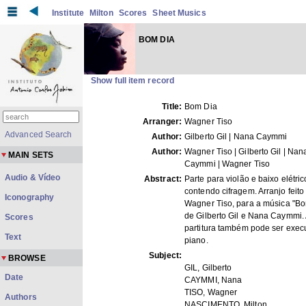
Institute
Milton
Scores
Sheet Musics
BOM DIA
Show full item record
Title:
Bom Dia
Arranger:
Wagner Tiso
Advanced Search
Author:
Gilberto Gil | Nana Caymmi
Author:
Wagner Tiso | Gilberto Gil | Nan
MAIN SETS
Caymmi | Wagner Tiso
Audio & Vídeo
Abstract:
Parte para violão e baixo elétric
contendo cifragem. Arranjo feito
Iconography
Wagner Tiso, para a música "B
de Gilberto Gil e Nana Caymmi.
Scores
partitura também pode ser exec
Text
piano.
Subject:
BROWSE
GIL, Gilberto
Date
CAYMMI, Nana
TISO, Wagner
Authors
NASCIMENTO, Milton