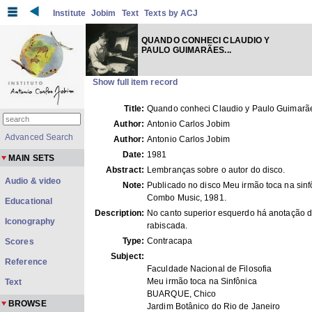
Institute
Jobim
Text
Texts by ACJ
QUANDO CONHECI CLAUDIO Y
PAULO GUIMARÃES...
Show full item record
Title:
Quando conheci Claudio y Paulo Guimarãe
Author:
Antonio Carlos Jobim
Advanced Search
Author:
Antonio Carlos Jobim
Date:
1981
MAIN SETS
Abstract:
Lembranças sobre o autor do disco.
Audio & video
Note:
Publicado no disco Meu irmão toca na sinf
Combo Music, 1981.
Educational
Description:
No canto superior esquerdo há anotação 
Iconography
rabiscada.
Type:
Contracapa
Scores
Subject:
Reference
Faculdade Nacional de Filosofia
Meu irmão toca na Sinfônica
Text
BUARQUE, Chico
BROWSE
Jardim Botânico do Rio de Janeiro