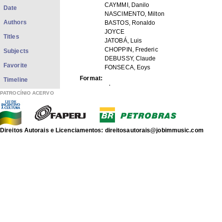
CAYMMI, Danilo
Date
NASCIMENTO, Milton
Authors
BASTOS, Ronaldo
JOYCE
Titles
JATOBÁ, Luis
CHOPPIN, Frederic
Subjects
DEBUSSY, Claude
Favorite
FONSECA, Eoys
Format:
Timeline
s.l.
PATROCÍNIO ACERVO
1 doc. Manuscrito com emendas do autor. 1 
FILES IN THIS ITEM
Direitos Autorais e Licenciamentos: direitosautorais@jobimmusic.com
Files
Size
Format
pi00931 01-2.jpg
156.4Kb
JPEG image
pi00931 02-2.jpg
147.2Kb
JPEG image
THIS ITEM APPEARS IN THE FOLLOWING COLLECTIO
Texts by ACJ
[408]
Diversos gêneros literários produzidos por ACJ
Show full item record