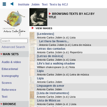
Institute
Jobim
Text
Texts by ACJ
BROWSING TEXTS BY ACJ BY
TITLE
VIEW IMAGES
[Lembretes]
Antonio Carlos Jobim
(
s.d.
) Lista
Let there be flowers...
Antonio Carlos Jobim
(
s.d.
) Letra de música
Advanced Search
Letras das cantadas
Antonio Carlos Jobim
(
s.d.
) Repertório
MAIN SETS
[Letras de música]
Antonio Carlos Jobim
(
s.d.
) Lista
Audio & video
Life's but a walking shadow
William shakespeare
(
s.d.
) Nota
Educational
Ligia
Antonio Carlos Jobim
(
s.d.
) Letra de música
Iconography
Ligia
Antonio Carlos Jobim
Scores
Linguagem do amor
Antonio Carlos Jobim
Reference
[Lista de instrumentos]
Text
Antonio Carlos Jobim
(
s.d.
) Lista
Lista de Músicas
BROWSE
Antonio Carlos Jobim
(
s.d.
) Lista