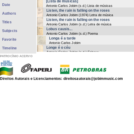
[Lista de músicas]
Date
Antonio Carlos Jobim
(
s.d.
) Lista de músicas
Listen, the rain is falling on the roses
Authors
Antonio Carlos Jobim
(
1974
) Letra de música
Listen, the rain is falling on the roses
Titles
Antonio Carlos Jobim
(
s.d.
) Letra de música
Lobus causis...
Subjects
Antonio Carlos Jobim
(
s.d.
) Poema
Longa é a tarde
Favorite
Antonio Carlos Jobim
Longe é o céu
Timeline
Antonio Carlos Jobim
(
s.d.
) Esboço
PATROCÍNIO ACERVO
LP A.C.Jobim
Antonio Carlos Jobim
(
1963
) Repertório
LP Getz Gilberto
Antonio Carlos Jobim
(
s.d.
) Lista de músicas
LP Sylvia
Direitos Autorais e Licenciamentos: direitosautorais@jobimmusic.com
Antonio Carlos Jobim
(
1959
) Repertório
Luar de amor
Antonio Carlos Jobim
(
s.d.
) Letra de música
Luar e batucada
Antonio Carlos Jobim | Newton Mendonça
(
s.d.
) Letra de
música
Luar e batucada
Antonio Carlos Jobim | Newton Mendonça
(
1950
) Letra de
música
Luiza
Antonio Carlos Jobim
(
1981
) Letra de música
Lumaquela, lumachelle
Antonio Carlos Jobim
(
1987-09
) Poema