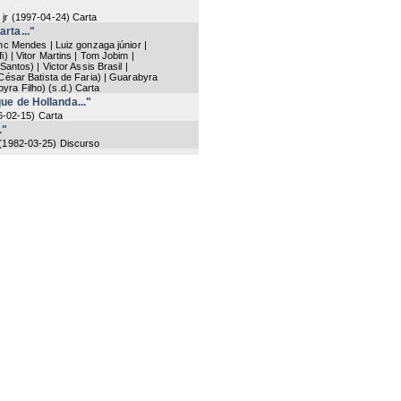
jr
(
1997-04-24
) Carta
rta..."
anc Mendes | Luiz gonzaga júnior |
i) | Vitor Martins | Tom Jobim |
Santos) | Victor Assis Brasil |
 César Batista de Faria) | Guarabyra
yra Filho)
(
s.d.
) Carta
e de Hollanda..."
6-02-15
) Carta
."
(
1982-03-25
) Discurso
11
) Telegrama
82-05-02
) Telegrama
r perda tao..."
(
1982-04-25
) Telegrama
."
 Alves Costa Neves
(
1982-04-27
)
a
(
1982-04-30
) Telegrama
grama
Now showing items 637-656 of 705