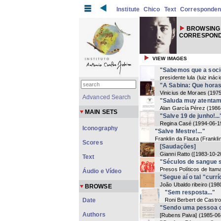
Institute
Chico
Text
Corresponde
BROWSING
CORRESPOND
VIEW IMAGES
"Sabemos que a soci
presidente lula (luiz ináci
"A Sabina: Que horas
Vinicius de Moraes
(
197
Advanced Search
"Saluda muy atentame
Alan García Pérez
(
1986
MAIN SETS
"Salve 19 de junho!...
Regina Casé
(
1994-06-1
Iconography
"Salve Mestre!..."
Franklin da Flauta (Frankli
Scores
[Saudações]
Gianni Ratto
(
[1983-10-2
Text
"Séculos de sangue s
Presos Políticos de Itam
Áudio e Vídeo
"Segue aí o tal "curríc
João Ubaldo ribeiro
(
198
BROWSE
"Sem resposta..."
Date
Roni Berbert de Castro
"Sendo uma pessoa cu
Authors
[Rubens Paiva]
(
1985-06