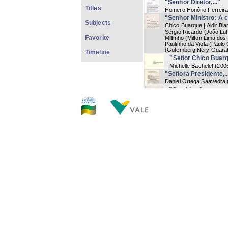
"Senhor Diretor,..."
Titles
Homero Honório Ferreira 
"Senhor Ministro: A ca
Subjects
Chico Buarque | Aldir Bl
Sérgio Ricardo (João Lutf
Favorite
Miltinho (Milton Lima dos 
Paulinho da Viola (Paulo
(Gutemberg Nery Guarab
Timeline
"Señor Chico Buarqu
Michelle Bachelet
(
200
"Señora Presidente,..
Daniel Ortega Saavedra
"Sentida..."
Murillo Marx
(
1982-05-
"Sentido abraço..."
Lilia Severo da Costa
(
19
"Sentidos pesames po
Maria Gurjão de Moraes
"Sentidos pesames..
Vasco Lourenço | Vítor
Telegrama
"Sentidos..."
Men Xavier da Silveir
"Sentimentos..."
Nely
(
1982-04-27
) Tele