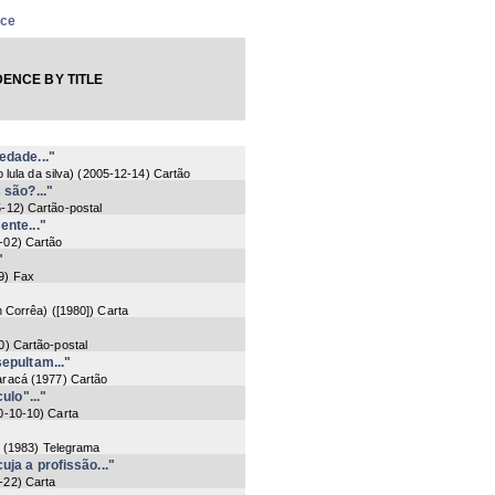
nce
ENCE BY TITLE
edade..."
o lula da silva)
(
2005-12-14
) Cartão
 são?..."
5-12
) Cartão-postal
nte..."
-02
) Cartão
"
9
) Fax
n Corrêa)
(
[1980]
) Carta
0
) Cartão-postal
epultam..."
aracá
(
1977
) Cartão
ulo"..."
0-10-10
) Carta
(
1983
) Telegrama
ja a profissão..."
-22
) Carta