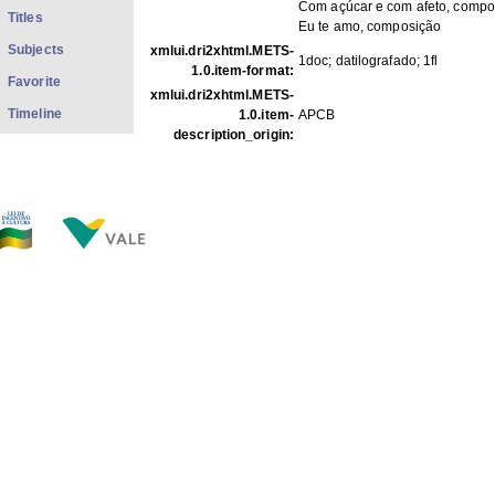
Com açúcar e com afeto, compo
Titles
Eu te amo, composição
Subjects
xmlui.dri2xhtml.METS-
1doc; datilografado; 1fl
1.0.item-format:
Favorite
xmlui.dri2xhtml.METS-
Timeline
1.0.item-
APCB
description_origin:
FILES IN THIS ITEM
Files
Size
Format
COp_C058.jpg
74.91Kb
JPEG image
THIS ITEM APPEARS IN THE FOLLOWING COLLECTIO
Personal
[528]
Show full item record