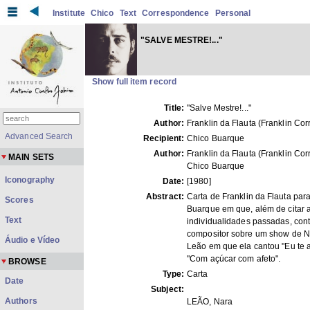
Institute
Chico
Text
Correspondence
Personal
"SALVE MESTRE!..."
Show full item record
Title:
"Salve Mestre!..."
Author:
Franklin da Flauta (Franklin Cor
Advanced Search
Recipient:
Chico Buarque
Author:
Franklin da Flauta (Franklin Corr
MAIN SETS
Chico Buarque
Iconography
Date:
[1980]
Abstract:
Carta de Franklin da Flauta par
Scores
Buarque em que, além de citar
Text
individualidades passadas, con
compositor sobre um show de N
Áudio e Vídeo
Leão em que ela cantou "Eu te 
"Com açúcar com afeto".
BROWSE
Type:
Carta
Date
Subject:
Authors
LEÃO, Nara