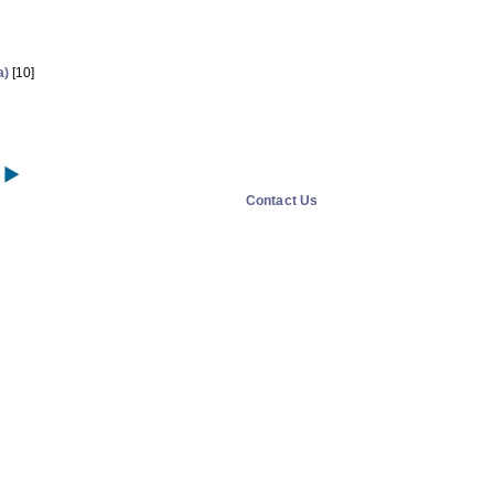
]
a)
[10]
Contact Us