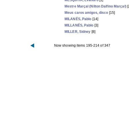
MESQUITA, Evandro
[1]
Mestre Marçal (Nilton Dalfino Marçal)
[
Meus caros amigos, disco
[15]
MILANÉS, Pablo
[14]
MILLANÉS, Pablo
[3]
MILLER, Sidney
[8]
Now showing items 195-214 of 347