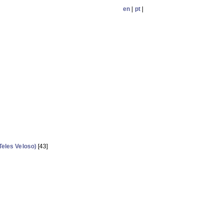
en
|
pt
|
Teles Veloso)
[43]