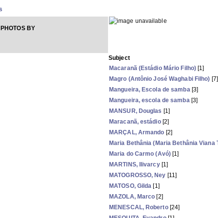
s
 PHOTOS BY
Subject
Macaranã (Estádio Mário Filho)
[1]
Magro (Antônio José Waghabi Filho)
[7]
Mangueira, Escola de samba
[3]
Mangueira, escola de samba
[3]
MANSUR, Douglas
[1]
Maracanã, estádio
[2]
MARÇAL, Armando
[2]
Maria Bethânia (Maria Bethânia Viana 
Maria do Carmo (Avó)
[1]
MARTINS, Ilivarcy
[1]
MATOGROSSO, Ney
[11]
MATOSO, Gilda
[1]
MAZOLA, Marco
[2]
MENESCAL, Roberto
[24]