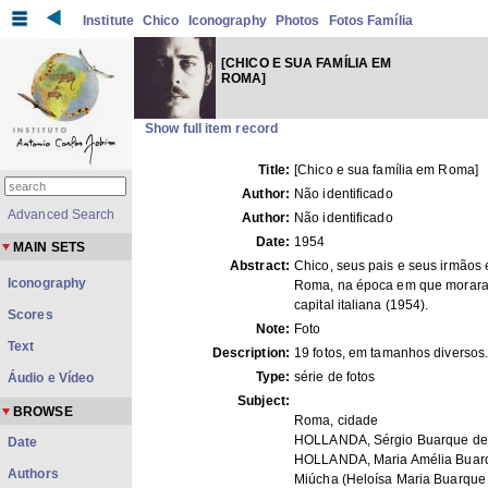
Institute
Chico
Iconography
Photos
Fotos Família
[CHICO E SUA FAMÍLIA EM
ROMA]
Show full item record
Title:
[Chico e sua família em Roma]
Author:
Não identificado
Advanced Search
Author:
Não identificado
Date:
1954
MAIN SETS
Abstract:
Chico, seus pais e seus irmãos
Iconography
Roma, na época em que morar
capital italiana (1954).
Scores
Note:
Foto
Text
Description:
19 fotos, em tamanhos diversos
Type:
série de fotos
Áudio e Vídeo
Subject:
BROWSE
Roma, cidade
HOLLANDA, Sérgio Buarque de
Date
HOLLANDA, Maria Amélia Buar
Authors
Miúcha (Heloísa Maria Buarque