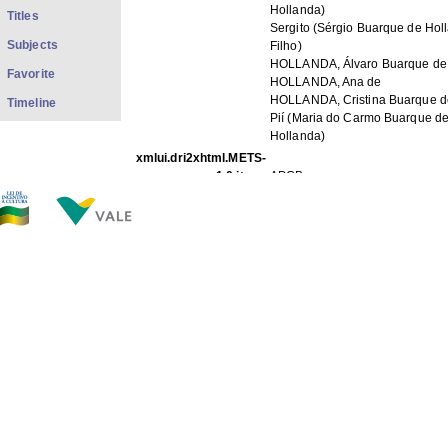
Hollanda)
Titles
Sergito (Sérgio Buarque de Hol
Subjects
Filho)
HOLLANDA, Álvaro Buarque de
Favorite
HOLLANDA, Ana de
HOLLANDA, Cristina Buarque d
Timeline
Pií (Maria do Carmo Buarque d
Hollanda)
xmlui.dri2xhtml.METS-
1.0.item-
APCB
description_origin:
xmlui.dri2xhtml.METS-
p/b
1.0.item-format_color:
FILES IN THIS ITEM
Files
Size
Format
PFa12.pdf
1.408Mb
PDF
PFa12f001.jpg
90.79Kb
JPEG image
PFa12f002.jpg
47.35Kb
JPEG image
PFa12f003.jpg
69.16Kb
JPEG image