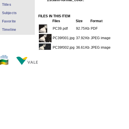
1.0.item-format_color:
Titles
Subjects
FILES IN THIS ITEM
Files
Size
Format
Favorite
PC39.pdf
92.75Kb
PDF
Timeline
PC39f001.jpg
37.92Kb
JPEG image
PC39f002.jpg
36.61Kb
JPEG image
THIS ITEM APPEARS IN THE FOLLOWING COLLECTIO
Fotos Carreira
[75]
Show full item record