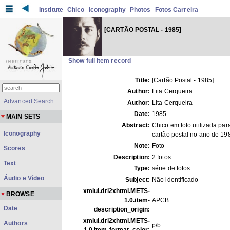
Institute
Chico
Iconography
Photos
Fotos Carreira
[CARTÃO POSTAL - 1985]
Show full item record
Title:
[Cartão Postal - 1985]
Author:
Lita Cerqueira
Advanced Search
Author:
Lita Cerqueira
Date:
1985
MAIN SETS
Abstract:
Chico em foto utilizada par
Iconography
cartão postal no ano de 19
Note:
Foto
Scores
Description:
2 fotos
Text
Type:
série de fotos
Áudio e Vídeo
Subject:
Não identificado
xmlui.dri2xhtml.METS-
BROWSE
1.0.item-
APCB
Date
description_origin:
xmlui.dri2xhtml.METS-
Authors
p/b