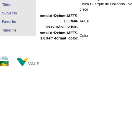
Chico Buarque de Hollanda - V
Titles
disco
Subjects
xmlui.dri2xhtml.METS-
1.0.item-
APCB
Favorite
description_origin:
Timeline
xmlui.dri2xhtml.METS-
Color
1.0.item-format_color:
FILES IN THIS ITEM
Files
Size
Format
PE06.pdf
254.2Kb
PDF
PE06f001.jpg
64.85Kb
JPEG image
PE06f002.jpg
54.98Kb
JPEG image
PE06f003.jpg
53.69Kb
JPEG image
PE06f004.jpg
51.00Kb
JPEG image
THIS ITEM APPEARS IN THE FOLLOWING COLLECTIO
Fotos Ensaios
[17]