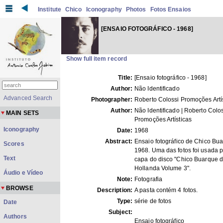
Institute
Chico
Iconography
Photos
Fotos Ensaios
[ENSAIO FOTOGRÁFICO - 1968]
Show full item record
Title:
[Ensaio fotográfico - 1968]
Author:
Não Identificado
Advanced Search
Photographer:
Roberto Colossi Promoções Artí
Author:
Não Identificado | Roberto Colo
MAIN SETS
Promoções Artísticas
Iconography
Date:
1968
Abstract:
Ensaio fotográfico de Chico Bu
Scores
1968. Uma das fotos foi usada p
Text
capa do disco "Chico Buarque 
Hollanda Volume 3".
Áudio e Vídeo
Note:
Fotografia
BROWSE
Description:
A pasta contém 4 fotos.
Type:
série de fotos
Date
Subject:
Authors
Ensaio fotográfico