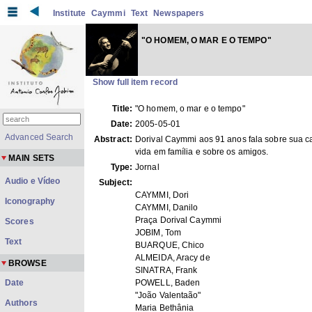
Institute
Caymmi
Text
Newspapers
"O HOMEM, O MAR E O TEMPO"
Show full item record
Title:
"O homem, o mar e o tempo"
Date:
2005-05-01
Advanced Search
Abstract:
Dorival Caymmi aos 91 anos fala sobre sua ca
vida em família e sobre os amigos.
MAIN SETS
Type:
Jornal
Audio e Vídeo
Subject:
CAYMMI, Dori
Iconography
CAYMMI, Danilo
Praça Dorival Caymmi
Scores
JOBIM, Tom
Text
BUARQUE, Chico
ALMEIDA, Aracy de
BROWSE
SINATRA, Frank
Date
POWELL, Baden
"João Valentaão"
Authors
Maria Bethânia