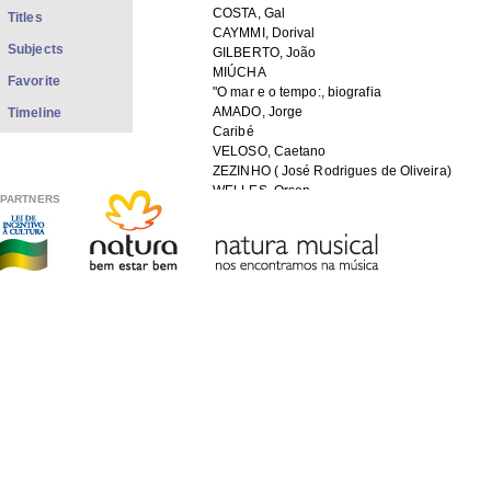
COSTA, Gal
Titles
CAYMMI, Dorival
Subjects
GILBERTO, João
MIÚCHA
Favorite
"O mar e o tempo:, biografia
AMADO, Jorge
Timeline
Caribé
VELOSO, Caetano
ZEZINHO ( José Rodrigues de Oliveira)
WELLES, Orson
PARTNERS
MARIS, Stella
GIL, Gilberto
CAYMMI, Nana
MARIA, Antônio
FILES IN THIS ITEM
Files
Size
Format
PrJ084-00.pdf
967.6Kb
PDF
PrJ084-00 1-2.jpg
818.6Kb
JPEG image
PrJ084-00 2-2.jpg
124.7Kb
JPEG image