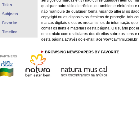
serviços ou marcas e (iv) não utilize qualquer item ou ma
Titles
qualquer outro sitio eletrônico, ou ambiente eletrônico e d
não manipule de qualquer forma, visando alterar os dad
Subjects
copyright ou os dispositivos técnicos de proteção, tais c
marcas digitais e outros mecanismos de informação qu
Favorite
conter os itens e materiais desta página. O usuário poder
Timeline
em contato com os titulares dos direitos sobre os itens e
desta página através do e-mail: acervo@caymmi.com.br
BROWSING NEWSPAPERS BY FAVORITE
PARTNERS
VIEW IMAGES
"Uma revolução na Praça Tiradentes ?"
Unknown author
(
1958-03-16
) Jornal
Carmen Miranda Descobre a América - (I)
Unknown author
"Reportagem Incompleta"
Não identificado
(
1982-01-06
) Jornal
"Vidas particulares de Dorival Caimi-Stela Mar
Unknown author
(
1940-06-06
) Jornal
"Suave Cotidiano"
Stella Teresa Caymmi
(
2009-11
) jornal
"O poeta Dorival Caymmi e o município de Pequeri
Não identificado
(
1990-02
) Jornal
" Paulo Moura e banda Ociladocê interpretam
Dorival Caymmi"
Não identificado
(
1991-08-08
) Jornal
"Praça Dorival Caymmi"