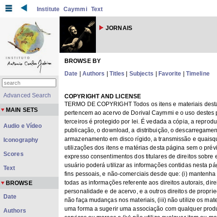
Institute
Caymmi
Text
JORNAIS
BROWSE BY
Date
|
Authors
|
Titles
|
Subjects
|
Favorite
|
Timeline
Advanced Search
COPYRIGHT AND LICENSE
TERMO DE COPYRIGHT Todos os itens e materiais dest
MAIN SETS
pertencem ao acervo de Dorival Caymmi e o uso destes 
terceiros é protegido por lei. É vedada a cópia, a reprodu
Audio e Vídeo
publicação, o download, a distribuição, o descarregamen
armazenamento em disco rígido, a transmissão e quaisq
Iconography
utilizações dos itens e matérias desta página sem o prév
Scores
expresso consentimentos dos titulares de direitos sobre 
usuário poderá utilizar as informações contidas nesta pá
Text
fins pessoais, e não-comerciais desde que: (i) mantenha 
todas as informações referente aos direitos autorais, dire
BROWSE
personalidade e de acervo, e a outros direitos de propried
Date
não faça mudanças nos materiais, (iii) não utilize os mate
uma forma a sugerir uma associação com qualquer produ
Authors