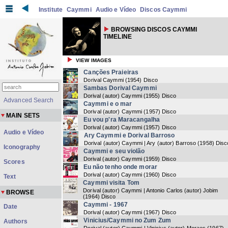
Institute
Caymmi
Audio e Vídeo
Discos Caymmi
BROWSING DISCOS CAYMMI
TIMELINE
VIEW IMAGES
Canções Praieiras
Dorival Caymmi
(
1954
) Disco
Sambas Dorival Caymmi
Dorival (autor) Caymmi
(
1955
) Disco
Advanced Search
Caymmi e o mar
Dorival (autor) Caymmi
(
1957
) Disco
MAIN SETS
Eu vou p'ra Maracangalha
Dorival (autor) Caymmi
(
1957
) Disco
Audio e Vídeo
Ary Caymmi e Dorival Barroso
Dorival (autor) Caymmi | Ary (autor) Barroso
(
1958
) Disc
Iconography
Caymmi e seu violão
Dorival (autor) Caymmi
(
1959
) Disco
Scores
Eu não tenho onde morar
Dorival (autor) Caymmi
(
1960
) Disco
Text
Caymmi visita Tom
Dorival (autor) Caymmi | Antonio Carlos (autor) Jobim
BROWSE
(
1964
) Disco
Caymmi - 1967
Date
Dorival (autor) Caymmi
(
1967
) Disco
Vinicius/Caymmi no Zum Zum
Authors