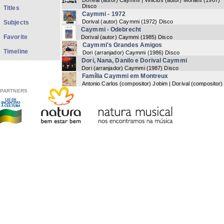
Dorival (autor) Caymmi | Vinicius (autor) Moraes
(
1967
)
Disco
Titles
Caymmi - 1972
Dorival (autor) Caymmi
(
1972
) Disco
Subjects
Caymmi - Odebrecht
Favorite
Dorival (autor) Caymmi
(
1985
) Disco
Caymmi's Grandes Amigos
Timeline
Dori (arranjador) Caymmi
(
1986
) Disco
Dori, Nana, Danilo e Dorival Caymmi
Dori (arranjador) Caymmi
(
1987
) Disco
Família Caymmi em Montreux
Antonio Carlos (compositor) Jobim | Dorival (compositor)
Caymmi | Paulinho (compositor) Tapajós | Edmundo
PARTNERS
(compositor) Souto | Eumir (compositor) deodato | Danilo
(compositor) Caymmi
(
1991
) Disco
Now showing items 1-15 of 15