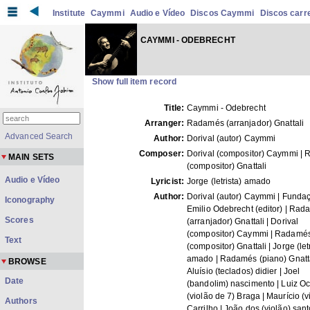
Institute
Caymmi
Audio e Vídeo
Discos Caymmi
Discos carre
CAYMMI - ODEBRECHT
Show full item record
Title:
Caymmi - Odebrecht
Arranger:
Radamés (arranjador) Gnattali
Advanced Search
Author:
Dorival (autor) Caymmi
Composer:
Dorival (compositor) Caymmi |
MAIN SETS
(compositor) Gnattali
Audio e Vídeo
Lyricist:
Jorge (letrista) amado
Author:
Dorival (autor) Caymmi | Funda
Iconography
Emilio Odebrecht (editor) | Ra
Scores
(arranjador) Gnattali | Dorival
(compositor) Caymmi | Radamé
Text
(compositor) Gnattali | Jorge (let
amado | Radamés (piano) Gnatta
BROWSE
Aluísio (teclados) didier | Joel
Date
(bandolim) nascimento | Luiz Oc
(violão de 7) Braga | Maurício (v
Authors
Carrilho | João dos (violão) sant