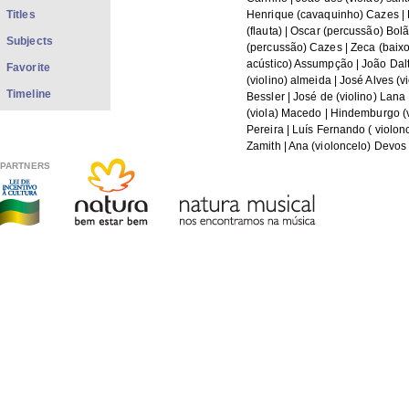
Titles
Henrique (cavaquinho) Cazes |
(flauta) | Oscar (percussão) Bolã
Subjects
(percussão) Cazes | Zeca (baix
acústico) Assumpção | João Dal
Favorite
(violino) almeida | José Alves (vi
Timeline
Bessler | José de (violino) Lana
(viola) Macedo | Hindemburgo (v
Pereira | Luís Fernando ( violon
Zamith | Ana (violoncelo) Devos 
(voz) Ruiz | Rosa (voz) Lobo | 
PARTNERS
(voz) Adnet | Paula (voz) more
Date:
1985