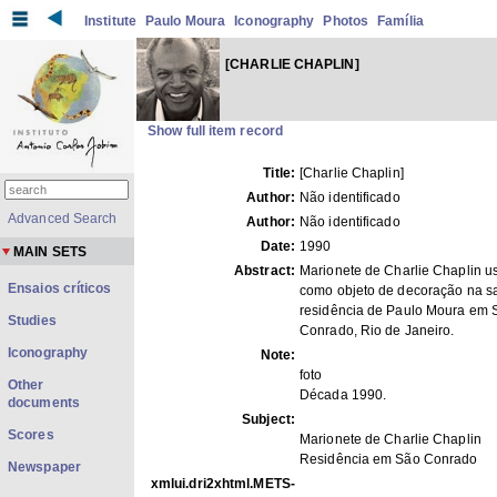
Institute
Paulo Moura
Iconography
Photos
Família
[CHARLIE CHAPLIN]
Show full item record
Title:
[Charlie Chaplin]
Author:
Não identificado
Advanced Search
Author:
Não identificado
Date:
1990
MAIN SETS
Abstract:
Marionete de Charlie Chaplin u
Ensaios críticos
como objeto de decoração na s
residência de Paulo Moura em 
Studies
Conrado, Rio de Janeiro.
Iconography
Note:
foto
Other
Década 1990.
documents
Subject:
Scores
Marionete de Charlie Chaplin
Residência em São Conrado
Newspaper
xmlui.dri2xhtml.METS-