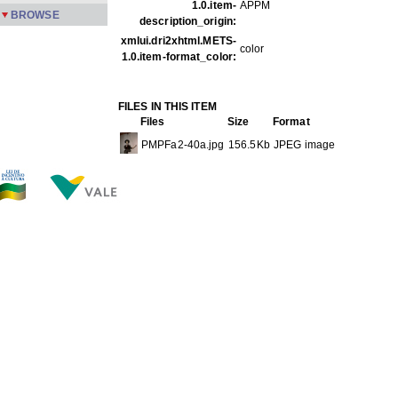
1.0.item-
APPM
BROWSE
description_origin:
xmlui.dri2xhtml.METS-
color
1.0.item-format_color:
FILES IN THIS ITEM
Files
Size
Format
PMPFa2-40a.jpg
156.5Kb
JPEG image
THIS ITEM APPEARS IN THE FOLLOWING COLLECTIO
Família
[355]
Show full item record