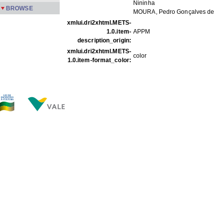
Nininha
BROWSE
MOURA, Pedro Gonçalves de
xmlui.dri2xhtml.METS-
1.0.item-
APPM
description_origin:
xmlui.dri2xhtml.METS-
color
1.0.item-format_color:
FILES IN THIS ITEM
Files
Size
Format
PMPFa2-10.jpg
163.1Kb
JPEG image
THIS ITEM APPEARS IN THE FOLLOWING COLLECTIO
Família
[355]
Show full item record