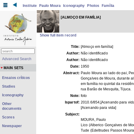
Institute
Paulo Moura
Iconography
Photos
Família
[ALMOÇO EM FAMÍLIA]
Show full item record
Title:
[Almoço em família]
Author:
Não identificado
Advanced Search
Author:
Não identificado
Date:
1950
MAIN SETS
Abstract:
Paulo Moura ao lado do pai, Pe
Ensaios críticos
Gonçalves de Moura, durante a
em família no quintal da residên
Studies
rua Barão de Mesquita, Tijuca.
Iconography
Note:
foto
Ispartof:
2010.6/854,[Acenando para vid
Other
[Acenando para vida]
documents
Subject:
Scores
MOURA, Paulo
Lico (Alberico Gonçalves de Mo
Newspaper
Tude (Edeltrudes Passos Moura