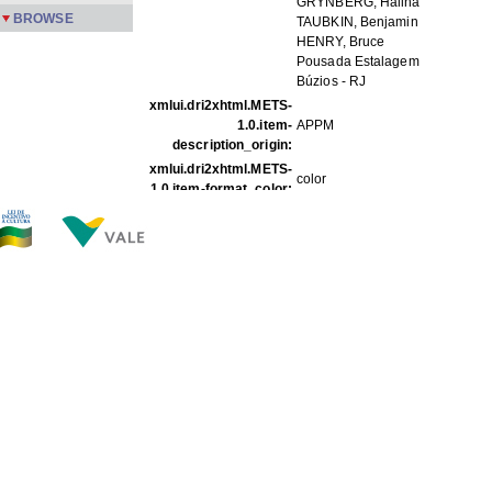
GRYNBERG, Halina
BROWSE
TAUBKIN, Benjamin
HENRY, Bruce
Pousada Estalagem
Búzios - RJ
xmlui.dri2xhtml.METS-
1.0.item-
APPM
description_origin:
xmlui.dri2xhtml.METS-
color
1.0.item-format_color:
FILES IN THIS ITEM
Files
Size
Format
PMPFa-673.jpg
197.5Kb
JPEG image
PMPFa-674.jpg
97.97Kb
JPEG image
PMPFa-675.jpg
91.98Kb
JPEG image
PMPFa-676.jpg
159.7Kb
JPEG image
THIS ITEM APPEARS IN THE FOLLOWING COLLECTIO
Família
[355]