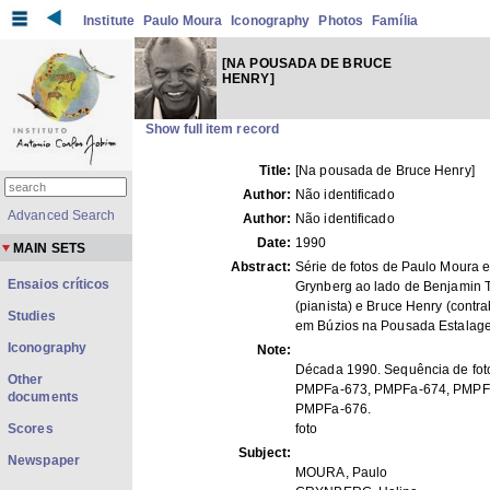
Institute
Paulo Moura
Iconography
Photos
Família
[NA POUSADA DE BRUCE
HENRY]
Show full item record
Title:
[Na pousada de Bruce Henry]
Author:
Não identificado
Advanced Search
Author:
Não identificado
Date:
1990
MAIN SETS
Abstract:
Série de fotos de Paulo Moura e
Ensaios críticos
Grynberg ao lado de Benjamin 
(pianista) e Bruce Henry (contra
Studies
em Búzios na Pousada Estalag
Iconography
Note:
Década 1990. Sequência de fot
Other
PMPFa-673, PMPFa-674, PMPF
documents
PMPFa-676.
Scores
foto
Subject:
Newspaper
MOURA, Paulo