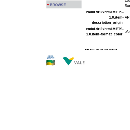
Ze
BROWSE
San
xmlui.dri2xhtml.METS-
1.0.item-
AP
description_origin:
xmlui.dri2xhtml.METS-
p/b
1.0.item-format_color:
FILES IN THIS ITEM
Files
Size
PMPFa-04.jpg
175.7K
THIS ITEM APPEARS IN T
Família
[355]
Show full item record