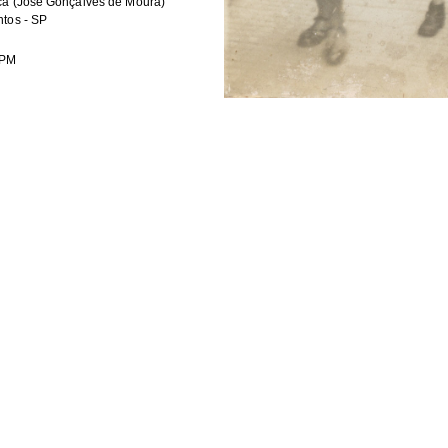
ca (José Gonçalves de Moura)
tos - SP
PM
Format
b
JPEG image
HE FOLLOWING COLLECTION(S)