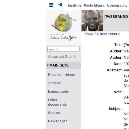
Institute
Paulo Moura
Iconography
[PASSEANDO 
Show full item record
Title:
[P
Author:
Não
Advanced Search
Author:
Não
Date:
19
MAIN SETS
Abstract:
Pa
Ensaios críticos
su
de
Studies
Mou
Iconography
Note:
Dé
Other
fot
documents
Subject:
Scores
MO
MO
Newspaper
de