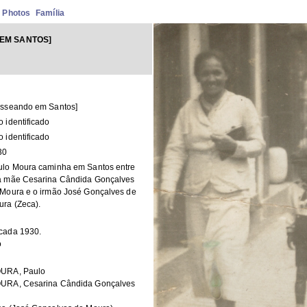
Photos
Família
EM SANTOS]
asseando em Santos]
 identificado
 identificado
30
ulo Moura caminha em Santos entre
a mãe Cesarina Cândida Gonçalves
 Moura e o irmão José Gonçalves de
ra (Zeca).
cada 1930.
o
URA, Paulo
URA, Cesarina Cândida Gonçalves