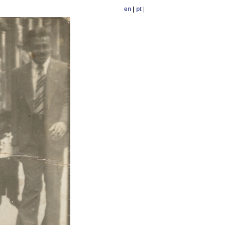
en
|
pt
|