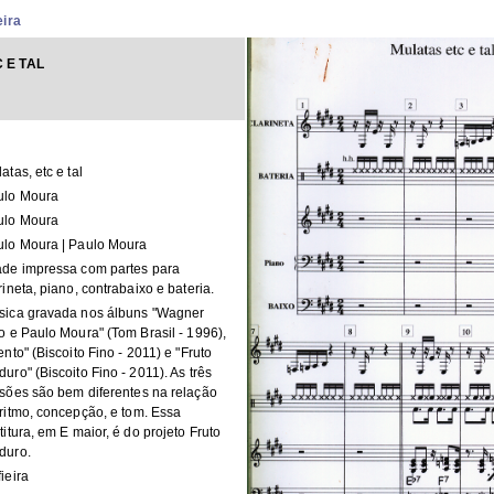
eira
 E TAL
atas, etc e tal
ulo Moura
ulo Moura
ulo Moura | Paulo Moura
ade impressa com partes para
rineta, piano, contrabaixo e bateria.
sica gravada nos álbuns "Wagner
o e Paulo Moura" (Tom Brasil - 1996),
ento" (Biscoito Fino - 2011) e "Fruto
uro" (Biscoito Fino - 2011). As três
sões são bem diferentes na relação
ritmo, concepção, e tom. Essa
titura, em E maior, é do projeto Fruto
duro.
ieira