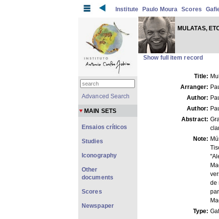
Institute
Paulo Moura
Scores
Gafi
MULATAS, ETC
Show full item record
Title:
Mul
Arranger:
Pa
Advanced Search
Author:
Pa
Author:
Pa
MAIN SETS
Abstract:
Gr
Ensaios críticos
cla
Note:
Mú
Studies
Tis
Iconography
"Al
Mad
Other
ver
documents
de 
Scores
par
Ma
Newspaper
Type:
Gaf