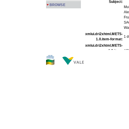
Subject:
BROWSE
Mul
Ale
Fr
SA
Wa
xmlui.dri2xhtml.METS-
1 d
1.0.item-format:
xmlui.dri2xhtml.METS-
1.0.item-
AP
description_origin:
FILES IN THIS ITEM
Files
Part_GAF 021c 01-11.
Part_GAF 021c 02-11.
Part_GAF 021c 03-11.
Part_GAF 021c 04-11.
Part_GAF 021c 05-11.