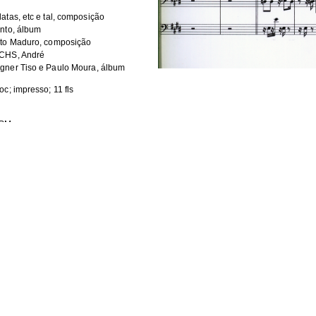
atas, etc e tal, composição
nto, álbum
uto Maduro, composição
CHS, André
gner Tiso e Paulo Moura, álbum
oc; impresso; 11 fls
PM
Size
Format
jpg
1.004Mb
JPEG image
jpg
940.7Kb
JPEG image
jpg
941.9Kb
JPEG image
jpg
954.5Kb
JPEG image
jpg
982.6Kb
JPEG image