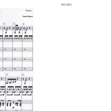
en
|
pt
|