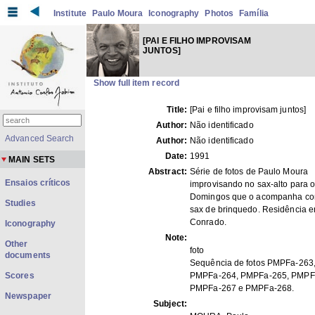
Institute
Paulo Moura
Iconography
Photos
Família
[PAI E FILHO IMPROVISAM
JUNTOS]
Show full item record
Title:
[Pai e filho improvisam juntos]
Author:
Não identificado
Advanced Search
Author:
Não identificado
Date:
1991
MAIN SETS
Abstract:
Série de fotos de Paulo Moura
Ensaios críticos
improvisando no sax-alto para o 
Domingos que o acompanha c
Studies
sax de brinquedo. Residência 
Conrado.
Iconography
Note:
Other
foto
documents
Sequência de fotos PMPFa-263
Scores
PMPFa-264, PMPFa-265, PMPF
PMPFa-267 e PMPFa-268.
Newspaper
Subject: