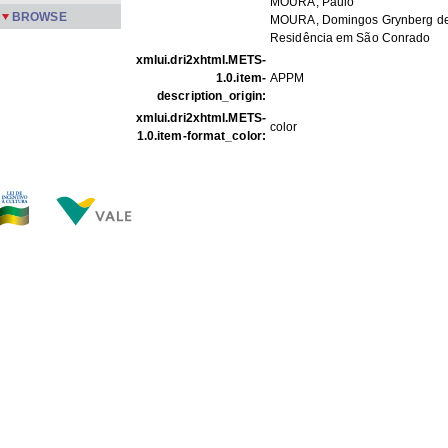
MOURA, Paulo
BROWSE
MOURA, Domingos Grynberg d
Residência em São Conrado
xmlui.dri2xhtml.METS-
1.0.item-
APPM
description_origin:
xmlui.dri2xhtml.METS-
color
1.0.item-format_color:
FILES IN THIS ITEM
Files
Size
Format
PMPFa-263.jpg
109.0Kb
JPEG image
PMPFa-264.jpg
102.8Kb
JPEG image
PMPFa-265.jpg
116.2Kb
JPEG image
PMPFa-266.jpg
117.0Kb
JPEG image
PMPFa-267.jpg
115.4Kb
JPEG image
PMPFa-268.jpg
114.1Kb
JPEG image