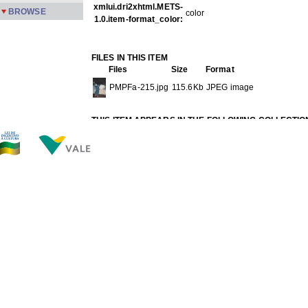
xmlui.dri2xhtml.METS-
BROWSE
color
1.0.item-format_color:
FILES IN THIS ITEM
Files
Size
Format
PMPFa-215.jpg
115.6Kb
JPEG image
THIS ITEM APPEARS IN THE FOLLOWING COLLECTIO
Família
[355]
Show full item record