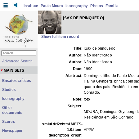
Institute
Paulo Moura
Iconography
Photos
Família
[SAX DE BRINQUEDO]
Show full item record
Title:
[Sax de brinquedo]
Author:
Não identificado
Advanced Search
Author:
Não identificado
Date:
1990
MAIN SETS
Abstract:
Domingos, filho de Paulo Moura
Ensaios críticos
Halina Grynberg, brinca com sa
quarto dos pais. Residência em
Studies
Conrado.
Iconography
Note:
foto
Subject:
Other
MOURA, Domingos Grynberg d
documents
Residência em São Conrado
Scores
xmlui.dri2xhtml.METS-
1.0.item-
APPM
Newspaper
description_origin: