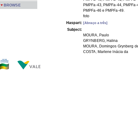
PMPFa-43, PMPFa-44, PMPFa-
BROWSE
PMPFa-46 e PMPFa-49.
foto
Haspart:
[Abraço a três]
Subject:
MOURA, Paulo
GRYNBERG, Halina
MOURA, Domingos Grynberg d
COSTA, Marlene Inácia da
SENNA, Alba
Residência em São Conrado
xmlui.dri2xhtml.METS-
1.0.item-
APPM
description_origin:
xmlui.dri2xhtml.METS-
color
1.0.item-format_color:
FILES IN THIS ITEM
Files
Size
Format
PMPFa-32.jpg
126.4Kb
JPEG image
PMPFa-33.jpg
120.8Kb
JPEG image