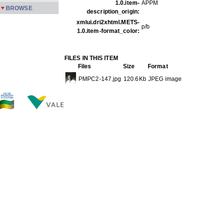
1.0.item-
APPM
BROWSE
description_origin:
xmlui.dri2xhtml.METS-
p/b
1.0.item-format_color:
FILES IN THIS ITEM
Files
Size
Format
PMPC2-147.jpg
120.6Kb
JPEG image
PMPC2-148.jpg
120.6Kb
JPEG image
THIS ITEM APPEARS IN THE FOLLOWING COLLECTIO
Carreira
[245]
Show full item record