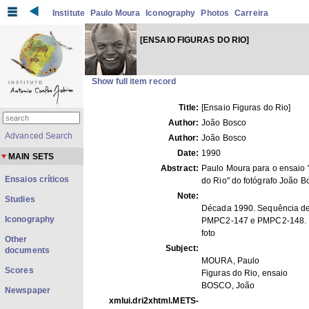
Institute
Paulo Moura
Iconography
Photos
Carreira
[ENSAIO FIGURAS DO RIO]
Show full item record
Title:
[Ensaio Figuras do Rio]
Author:
João Bosco
Advanced Search
Author:
João Bosco
Date:
1990
MAIN SETS
Abstract:
Paulo Moura para o ensaio 
Ensaios críticos
do Rio" do fotógrafo João B
Note:
Studies
Década 1990. Sequência de
Iconography
PMPC2-147 e PMPC2-148.
foto
Other
Subject:
documents
MOURA, Paulo
Scores
Figuras do Rio, ensaio
BOSCO, João
Newspaper
xmlui.dri2xhtml.METS-