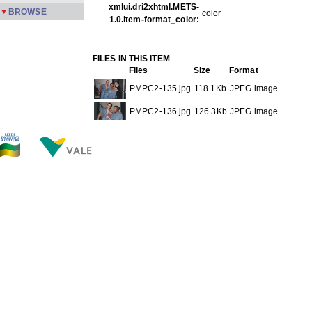
xmlui.dri2xhtml.METS-
BROWSE
color
1.0.item-format_color:
FILES IN THIS ITEM
Files
Size
Format
PMPC2-135.jpg
118.1Kb
JPEG image
PMPC2-136.jpg
126.3Kb
JPEG image
THIS ITEM APPEARS IN THE FOLLOWING COLLECTIO
Carreira
[245]
Show full item record