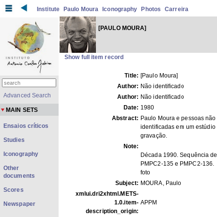
Institute
Paulo Moura
Iconography
Photos
Carreira
[PAULO MOURA]
Show full item record
Title:
[Paulo Moura]
Author:
Não identificado
Advanced Search
Author:
Não identificado
Date:
1980
MAIN SETS
Abstract:
Paulo Moura e pessoas não
Ensaios críticos
identificadas em um estúdio
gravação.
Studies
Note:
Iconography
Década 1990. Sequência de 
PMPC2-135 e PMPC2-136.
Other
foto
documents
Subject:
MOURA, Paulo
Scores
xmlui.dri2xhtml.METS-
1.0.item-
APPM
Newspaper
description_origin: