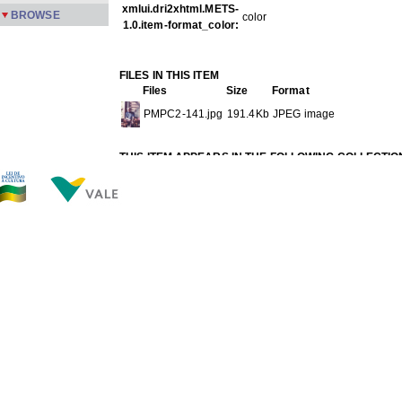
xmlui.dri2xhtml.METS-
BROWSE
color
1.0.item-format_color:
FILES IN THIS ITEM
Files
Size
Format
PMPC2-141.jpg
191.4Kb
JPEG image
THIS ITEM APPEARS IN THE FOLLOWING COLLECTIO
Carreira
[245]
Show full item record