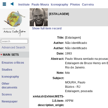
Institute
Paulo Moura
Iconography
Photos
Carreira
[ESTALAGEM]
Show full item record
Title:
[Estalagem]
Author:
Não identificado
Advanced Search
Author:
Não identificado
Date:
1993
MAIN SETS
Abstract:
Paulo Moura sentado na pousa
Ensaios críticos
Estalagem de Bruce Henry em B
Rio de Janeiro.
Studies
Note:
foto
Iconography
Subject:
MOURA, Paulo
Other
Búzios - RJ
documents
Estalagem, pousada
Scores
xmlui.dri2xhtml.METS-
1.0.item-
APPM
Newspaper
description_origin: