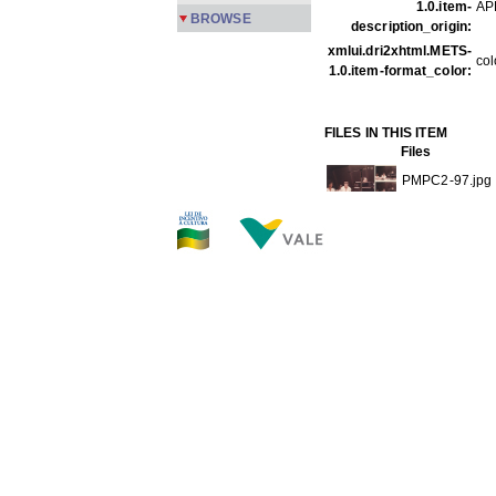
1.0.item-
AP
BROWSE
description_origin:
xmlui.dri2xhtml.METS-
col
1.0.item-format_color:
FILES IN THIS ITEM
Files
PMPC2-97.jpg
THIS ITEM APPEARS IN T
Carreira
[245]
Show full item record