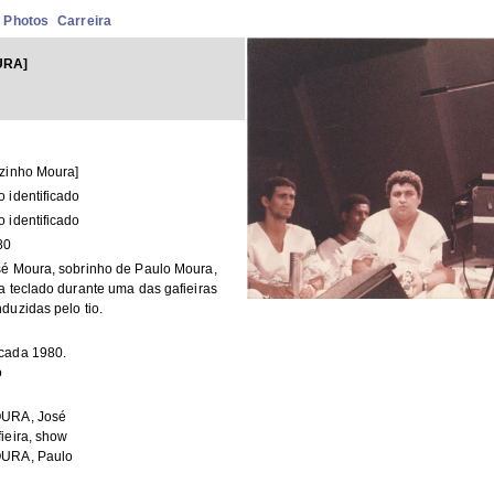
Photos
Carreira
URA]
zinho Moura]
 identificado
 identificado
80
é Moura, sobrinho de Paulo Moura,
a teclado durante uma das gafieiras
duzidas pelo tio.
cada 1980.
o
URA, José
ieira, show
URA, Paulo