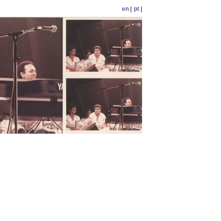
en
|
pt
|