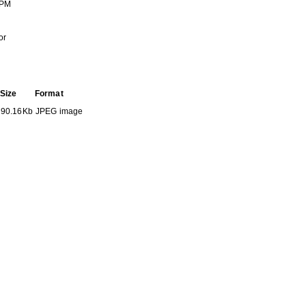
PM
or
Size
Format
90.16Kb
JPEG image
HE FOLLOWING COLLECTION(S)