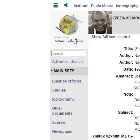
Institute
Paulo Moura
Iconography
[ZEZINHO MO
Show full item record
Title:
[Ze
Author:
Não
Advanced Search
Author:
Não
Date:
19
MAIN SETS
Abstract:
Jos
Ensaios críticos
toc
con
Studies
Note:
Iconography
Dé
fot
Other
Subject:
documents
MO
Scores
Gaf
MO
Newspaper
xmlui.dri2xhtml.METS-