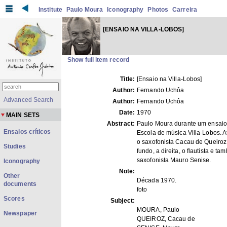
Institute
Paulo Moura
Iconography
Photos
Carreira
[ENSAIO NA VILLA-LOBOS]
Show full item record
Title:
[Ensaio na Villa-Lobos]
Author:
Fernando Uchôa
Advanced Search
Author:
Fernando Uchôa
Date:
1970
MAIN SETS
Abstract:
Paulo Moura durante um ensaio
Ensaios críticos
Escola de música Villa-Lobos. A
o saxofonista Cacau de Queiroz
Studies
fundo, a direita, o flautista e t
saxofonista Mauro Senise.
Iconography
Note:
Other
Década 1970.
documents
foto
Scores
Subject:
MOURA, Paulo
Newspaper
QUEIROZ, Cacau de