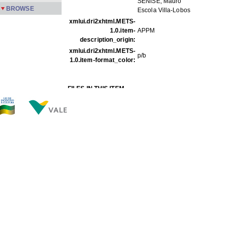
SENISE, Mauro
BROWSE
Escola Villa-Lobos
xmlui.dri2xhtml.METS-
1.0.item-
APPM
description_origin:
xmlui.dri2xhtml.METS-
p/b
1.0.item-format_color:
FILES IN THIS ITEM
Files
Size
Format
PMPC 44.jpg
139.6Kb
JPEG image
THIS ITEM APPEARS IN THE FOLLOWING COLLECTIO
Carreira
[245]
Show full item record