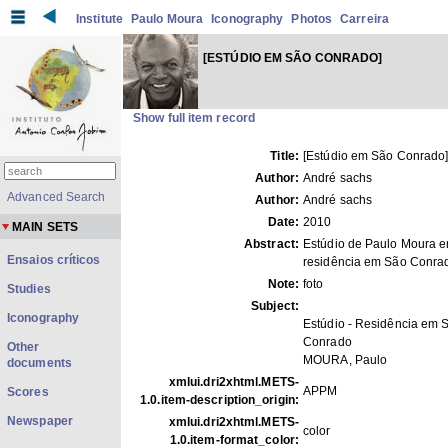
Institute
Paulo Moura
Iconography
Photos
Carreira
[ESTÚDIO EM SÃO CONRADO]
Show full item record
Title:
[Estúdio em São Conrado
Author:
André sachs
Advanced Search
Author:
André sachs
Date:
2010
MAIN SETS
Abstract:
Estúdio de Paulo Moura 
Ensaios críticos
residência em São Conra
Note:
foto
Studies
Subject:
Iconography
Estúdio - Residência em 
Conrado
Other
MOURA, Paulo
documents
xmlui.dri2xhtml.METS-
APPM
Scores
1.0.item-description_origin:
Newspaper
xmlui.dri2xhtml.METS-
color
1.0.item-format_color: