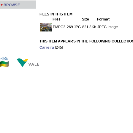
BROWSE
FILES IN THIS ITEM
Files
Size
Format
PMPC2-269.JPG
821.3Kb
JPEG image
THIS ITEM APPEARS IN THE FOLLOWING COLLECTIO
Carreira
[245]
Show full item record