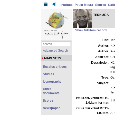
Institute
Paulo Moura
Scores
Gafi
TERNURA
Show full item record
Title:
Te
Author:
K-
Advanced Search
Author:
K-
Abstract:
Cif
MAIN SETS
Description:
Há
Ensaios críticos
reg
e 
Studies
Type:
Gaf
Iconography
Subject:
K-X
Other
Te
documents
xmlui.dri2xhtml.METS-
1 d
Scores
1.0.item-format:
Newspaper
xmlui.dri2xhtml.METS-
1.0.item-
AP