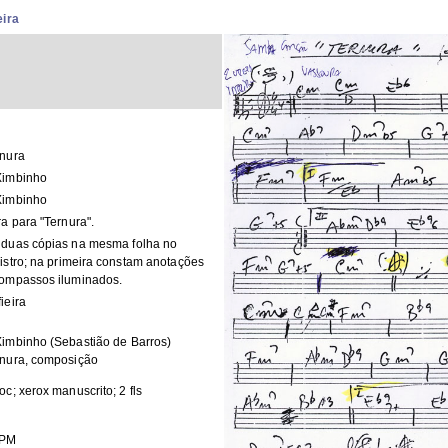
eira
rnura
Ximbinho
Ximbinho
ra para "Ternura".
 duas cópias na mesma folha no
istro; na primeira constam anotações
compassos iluminados.
ieira
imbinho (Sebastião de Barros)
rnura, composição
oc; xerox manuscrito; 2 fls
PM