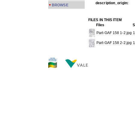
description_origin:
BROWSE
FILES IN THIS ITEM
Files
S
Part-GAF 158 1-2.jpg
1
Part-GAF 158 2-2.jpg
1
THIS ITEM APPEARS IN T
Gafieira
[149]
Show full item record