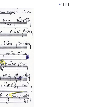
en
|
pt
|