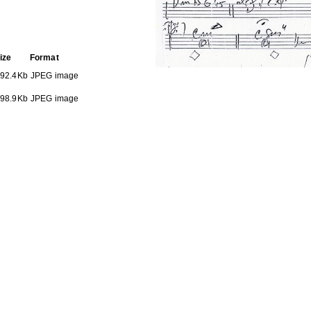
ize
Format
92.4Kb
JPEG image
98.9Kb
JPEG image
HE FOLLOWING COLLECTION(S)