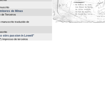
scrito
nuscrito
ambores de Minas
o de Terceiros
o manuscrito traduzido de
scrito
o stirs passion in Lowell"
7
) Impresso de terceiros
scrito
scrito
tado
1
) manuscrito
to
o de terceiros
ng items 1-20 of 25