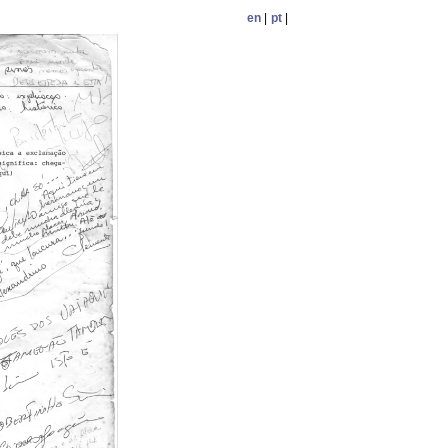
en
|
pt
|