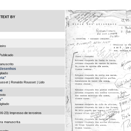
TEXT BY
teiro
 Publicado
anuscrito
 desenhos
gitado
eta"
usset | Ronaldo Rousset | Lido
be
texto
s"
igitado
06-23
) Impresso de terceiros
etra manuscrita