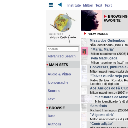
Institute
Milton
Text
Text
BROWSING 
FAVORITE
VIEW IMAGES
Missa dos Quilombos
Não Identificado
(
1981
) Ro
"Maria, Maria"
Milton nascimento
(
2005
)
Advanced Search
Pela Madrugada
Milton nascimento
(
s.d.
) m
MAIN SETS
Conversas, pinturas e
Milton nascimento
(
s.d.
) di
Audio & Vídeo
"Talvez eu não seja po
Pablo Bertola | Ronaldo Ro
Iconography
Loschi
(
s.d
) digitado
Aos Amigos do Fã Clu
Scores
Milton nascimento
(
1999
) 
"Tambores de Mina
Text
Não identificado
(
s.d
) d
Sem título
BROWSE
Richard Harrington
(
2000-
"Algo me dirá"
Date
Milton nascimento
(
s.d.
) l
"Contradição"
Authors