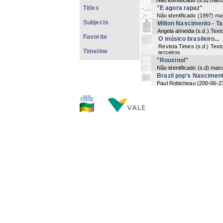
Não identificado
(
s.d
) manu
Titles
"E agora rapaz"
Não identificado
(
1997
) ma
Subjects
Milton Nascimento - T
Angela almeida
(
s.d.
) Text
Favorite
O músico brasileiro...
Revista Times
(
s.d.
) Text
Timeline
terceiros
"Rouxinol"
Não identificado
(
s.d
) manu
Brazil pop's Nasciment
Paul Robicheau
(
200-06-2
[Músicas]
Não identificado
(
s.d
) manu
Não Identificado
Não identificado
(
s.d
) manu
"Beleza e canção"
Não identificado
(
s.d
) digi
"Tangará Preto"
Milton nascimento
(
11-201
Txai - Milton Nascimen
Beto ricardo
(
s.d.
) Impress
Now showi