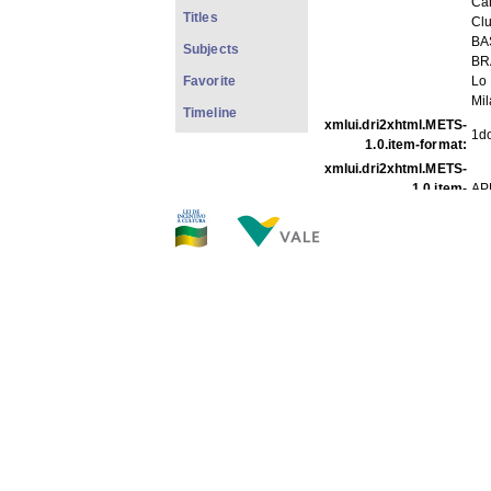
Ca
Titles
Clu
BA
Subjects
BR
Favorite
Lo 
Mil
Timeline
xmlui.dri2xhtml.METS-
1do
1.0.item-format:
xmlui.dri2xhtml.METS-
1.0.item-
AP
description_origin:
FILES IN THIS ITEM
Files
Siz
Text-014 01-02.jpg
35
Text-014 02-02.jpg
39
THIS ITEM APPEARS IN T
Text
[25]
Show full item record