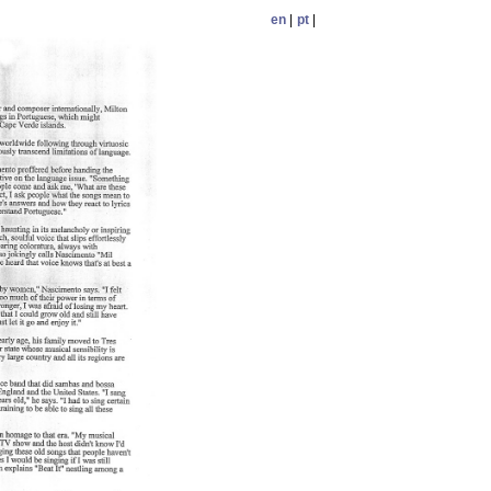
en
|
pt
|