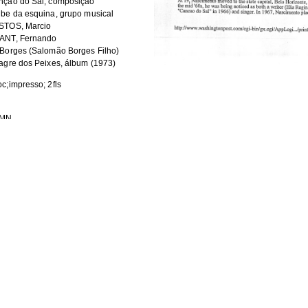
nção do Sal, composição
be da esquina, grupo musical
STOS, Marcio
ANT, Fernando
Borges (Salomão Borges Filho)
agre dos Peixes, álbum (1973)
c;impresso; 2fls
MN
e
Format
0.7Kb
JPEG image
8.2Kb
JPEG image
HE FOLLOWING COLLECTION(S)