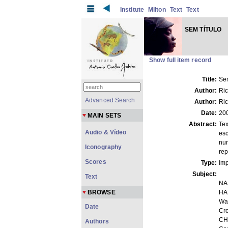
Institute
Milton
Text
Text
SEM TÍTULO
Show full item record
Title:
Sem
Author:
Ric
Advanced Search
Author:
Ric
Date:
20
MAIN SETS
Abstract:
Tex
Audio & Vídeo
esc
num
Iconography
rep
Scores
Type:
Imp
Subject:
Text
NA
BROWSE
HA
Was
Date
Cro
CH
Authors