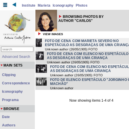
Institute
Marieta
Iconography
Photos
BROWSING PHOTOS BY
AUTHOR "CARLOS"
VIEW IMAGES
FOTO DE CENA COM MARIETA SEVERO NO
ESPETÁCULO AS DESGRAÇAS DE UMA CRIANÇ
Unknown author
(
26/05/1905
) FOTO
FOTO DE CENA COM ELENCO NO ESPETÁCULO
Advanced Search
AS DESGRAÇAS DE UMA CRIANÇA
Unknown author
(
26/05/1905
) FOTO
MAIN SETS
FOTO DE CENA COM ELENCO NO ESPETÁCU
AS DESGRAÇAS DE UMA CRIANÇA
Clipping
Unknown author
(
26/05/1905
) FOTO
FOTO DE ELENCO ESPETÁCULO "JORGINHO 
Correspondence
MACHÃO"
Unknown author
Iconography
Programa
Now showing items 1-4 of 4
BROWSE
Date
Authors