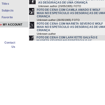
AS DESGRAÇAS DE UMA CRIANÇA
Titles
Unknown author
(
26/05/1905
) FOTO
FOTO DE CENA COM CAMILA AMADO E WOLF
Subjects
MAIA NO ESPETÁCULO AS DESGRAÇAS DE UM
CRIANÇA
Favorite
Unknown author
(
26/05/1905
) FOTO
FOTO DE CENA COM MARIETA SEVERO E WOLF
MY ACCOUNT
MAIA NO ESPETÁCULO AS DESGRAÇAS DE UM
CRIANÇA
Unknown author
FOTO DE CENA COM LAFAYETTE GALVÃO E
MARIETA SEVERO NO ESPETÁCULO AS
Contact
DESGRAÇAS DE UMA CRIANÇA
Us
Unknown author
(
26/05/1905
) FOTO
FOTO DE CENA COM CAMILA AMADO E MARIET
SEVERO NO ESPETÁCULO AS DESGRAÇAS DE
UMA CRIANÇA
Unknown author
(
26/05/1905
) FOTO
FOTO DE MARIETA SEVERO NO PRÊMIO SHEL
1989
Unknown author
(
11/06/1905
) FOTO
FOTO DOS BASTIDORES DO ESPETÁCULO "
DESGRAÇAS DE UMA CRIANÇA" COM
LAFAYETTE GALVÃO, MARIETA SEVERO, WOL
MAIA E CAMILA AMADO
Unknown author
FOTO DE CENA COM MARIETA SEVERO NO
ESPETÁCULO AS DESGRAÇAS DE UMA CRI
Unknown author
FOTO DE CENA COM CAMILA AMADO NO