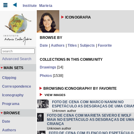
Institute
Marieta
ICONOGRAFIA
BROWSE BY
Date
|
Authors
|
Titles
|
Subjects
|
Favorite
Advanced Search
COLLECTIONS IN THIS COMMUNITY
Drawings
[14]
MAIN SETS
Photos
[1538]
Clipping
Correspondence
BROWSING ICONOGRAPHY BY FAVORITE
Iconography
VIEW IMAGES
FOTO DE CENA COM MARCO NANINI NO
Programa
ESPETÁCULO AS DESGRAÇAS DE UMA CRI
Unknown author
BROWSE
FOTO DE CENA COM MARIETA SEVERO E WOLF
MAIA NO ESPETÁCULO AS DESGRAÇAS DE UM
Date
CRIANÇA
Unknown author
Authors
FOTO DE CENA COM ELENCO NO ESPETÁCULO