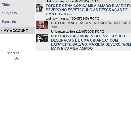
Unknown author
(
26/05/1905
) FOTO
Titles
FOTO DE CENA COM CAMILA AMADO E MARIET
SEVERO NO ESPETÁCULO AS DESGRAÇAS DE
Subjects
UMA CRIANÇA
Unknown author
(
26/05/1905
) FOTO
Favorite
FOTO DE MARIETA SEVERO NO PRÊMIO SHEL
1989
MY ACCOUNT
Unknown author
(
11/06/1905
) FOTO
FOTO DOS BASTIDORES DO ESPETÁCULO "
DESGRAÇAS DE UMA CRIANÇA" COM
LAFAYETTE GALVÃO, MARIETA SEVERO, WOL
MAIA E CAMILA AMADO
Contact
Unknown author
FOTO DE CENA COM MARIETA SEVERO NO
Us
ESPETÁCULO AS DESGRAÇAS DE UMA CRI
Unknown author
FOTO DE CENA COM CAMILA AMADO NO
ESPETÁCULO AS DESGRAÇAS DE UMA CRIANÇ
Unknown author
FOTO DE CENA COM ANTÔNIO PEDRO E CAMILA
AMADO NO ESPETÁCULO AS DESGRAÇAS DE
UMA CRIANÇA
Unknown author
(
26/05/1905
) FOTO
FOTO DE CENA COM LAFAYETTE GALVÃO NO
ESPETÁCULO AS DESGRAÇAS DE UMA CRIANÇ
Unknown author
(
26/05/1905
) FOTO
FOTO DE CENA COM CAMILA AMADO NO
ESPETÁCULO AS DESGRAÇAS DE UMA CRIANÇ
Unknown author
(
26/05/1905
) FOTO
FOTO DE CENA COM CAMILA AMADO E