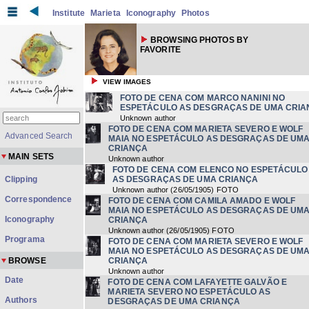
Institute
Marieta
Iconography
Photos
BROWSING PHOTOS BY
FAVORITE
VIEW IMAGES
FOTO DE CENA COM MARCO NANINI NO
ESPETÁCULO AS DESGRAÇAS DE UMA CRI
Unknown author
FOTO DE CENA COM MARIETA SEVERO E WOLF
Advanced Search
MAIA NO ESPETÁCULO AS DESGRAÇAS DE UM
CRIANÇA
MAIN SETS
Unknown author
FOTO DE CENA COM ELENCO NO ESPETÁCULO
Clipping
AS DESGRAÇAS DE UMA CRIANÇA
Unknown author
(
26/05/1905
) FOTO
Correspondence
FOTO DE CENA COM CAMILA AMADO E WOLF
MAIA NO ESPETÁCULO AS DESGRAÇAS DE UM
Iconography
CRIANÇA
Unknown author
(
26/05/1905
) FOTO
Programa
FOTO DE CENA COM MARIETA SEVERO E WOLF
MAIA NO ESPETÁCULO AS DESGRAÇAS DE UM
BROWSE
CRIANÇA
Unknown author
Date
FOTO DE CENA COM LAFAYETTE GALVÃO E
MARIETA SEVERO NO ESPETÁCULO AS
Authors
DESGRAÇAS DE UMA CRIANÇA